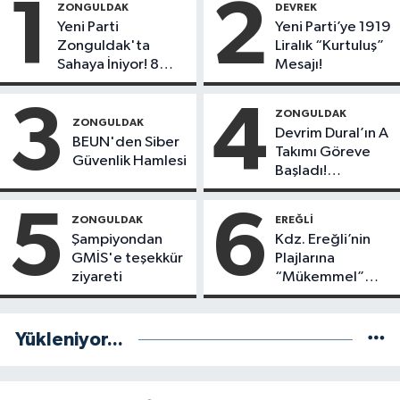
1
2
ZONGULDAK
DEVREK
Yeni Parti
Yeni Parti’ye 1919
Zonguldak'ta
Liralık “Kurtuluş”
Sahaya İniyor! 8
Mesajı!
İlçede Kurucu
Başkanlar Göreve
3
4
ZONGULDAK
Başladı
ZONGULDAK
Devrim Dural’ın A
BEUN'den Siber
Takımı Göreve
Güvenlik Hamlesi
Başladı!
Yönetimde
Kimler Var?
5
6
ZONGULDAK
EREĞLI
Şampiyondan
Kdz. Ereğli’nin
GMİS'e teşekkür
Plajlarına
ziyareti
“Mükemmel”
Notu!
Yükleniyor...