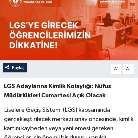
Özel
Mesaj
Dergim
Ulusal
Paylaş
-
+
A
A
LGS Adaylarına Kimlik Kolaylığı: Nüfus
Müdürlükleri Cumartesi Açık Olacak
Liselere Geçiş Sistemi (LGS) kapsamında
gerçekleştirilecek merkezi sınav öncesinde, kimlik
kartını kaybeden veya yenilemesi gereken
öğrenciler için önemli bir duyuru yapıldı.