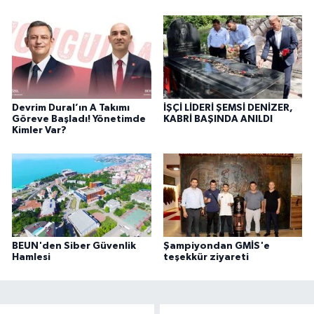
Devrim Dural’ın A Takımı
İŞÇİ LİDERİ ŞEMSİ DENİZER,
Göreve Başladı! Yönetimde
KABRİ BAŞINDA ANILDI
Kimler Var?
BEUN'den Siber Güvenlik
Şampiyondan GMİS'e
Hamlesi
teşekkür ziyareti