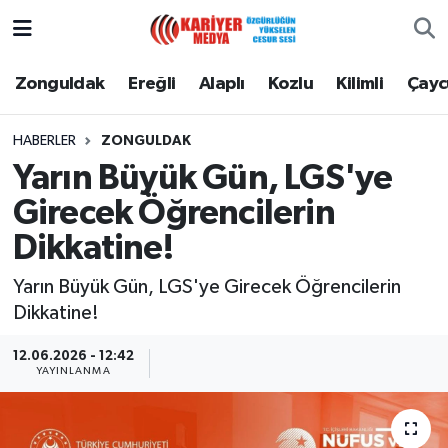
Zonguldak
Zonguldak Nöbetçi Eczaneler
Zonguldak
Ereğli
Alaplı
Kozlu
Kilimli
Çay
Ereğli
Zonguldak Hava Durumu
HABERLER
ZONGULDAK
Yarın Büyük Gün, LGS'ye
Alaplı
Zonguldak Namaz Vakitleri
Girecek Öğrencilerin
Kozlu
Zonguldak Trafik Yoğunluk Haritası
Dikkatine!
Kilimli
Puan Durumu ve Fikstür
Yarın Büyük Gün, LGS'ye Girecek Öğrencilerin
Dikkatine!
Çaycuma
Tüm Manşetler
12.06.2026 - 12:42
YAYINLANMA
Gökçebey
Son Dakika Haberleri
Devrek
Haber Arşivi