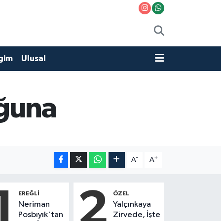
gim
Ulusal
uğuna
-
+
A
A
1
2
EREĞLI
ÖZEL
Neriman
Yalçınkaya
Posbıyık'tan
Zirvede, İşte