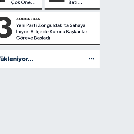
Çok Önemli
Batı
Karar! CHP
Karadeniz'in
mi Yeni Parti
En Başarılı
3
ZONGULDAK
mi?
Belediye
Yeni Parti Zonguldak'ta Sahaya
Başkanı
İniyor! 8 İlçede Kurucu Başkanlar
Anket
Göreve Başladı
Sonuçları
ükleniyor...