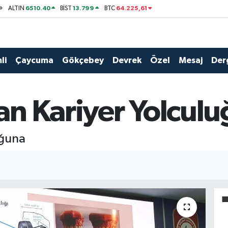
6510.40
13.799
64.225,61
ALTIN
BİST
BTC
li
Çaycuma
Gökçebey
Devrek
Özel
Mesaj
Der
n Kariyer Yolcul
uğuna