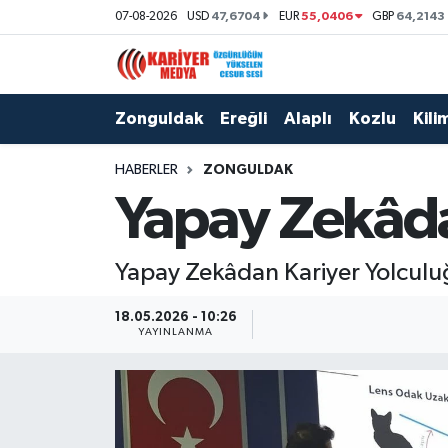
47,6704
55,0406
64,2143
07-08-2026
USD
EUR
GBP
Zonguldak
Zonguldak Nöbetçi Eczaneler
Zonguldak
Ereğli
Alaplı
Kozlu
Kilim
Ereğli
Zonguldak Hava Durumu
HABERLER
ZONGULDAK
Alaplı
Zonguldak Namaz Vakitleri
Yapay Zekâda
Kozlu
Zonguldak Trafik Yoğunluk Haritası
Yapay Zekâdan Kariyer Yolcul
Kilimli
Puan Durumu ve Fikstür
18.05.2026 - 10:26
Çaycuma
Tüm Manşetler
YAYINLANMA
Gökçebey
Son Dakika Haberleri
Devrek
Haber Arşivi