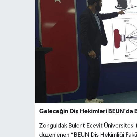
Özel
Mesaj
Dergim
Ulusal
Geleceğin Diş Hekimleri BEUN’da B
Zonguldak Bülent Ecevit Üniversitesi 
düzenlenen “BEUN Diş Hekimliği Fakü