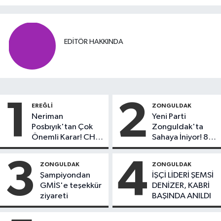
EDITÖR HAKKINDA
1
2
EREĞLI
ZONGULDAK
Neriman
Yeni Parti
Posbıyık'tan Çok
Zonguldak'ta
Önemli Karar! CHP
Sahaya İniyor! 8
mi Yeni Parti mi?
İlçede Kurucu
Başkanlar Göreve
3
4
ZONGULDAK
ZONGULDAK
Başladı
Şampiyondan
İŞÇİ LİDERİ ŞEMSİ
GMİS'e teşekkür
DENİZER, KABRİ
ziyareti
BAŞINDA ANILDI