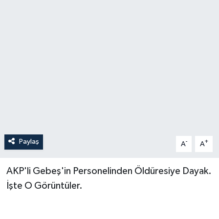
Özel
Mesaj
Dergim
Ulusal
Paylaş
-
+
A
A
AKP'li Gebeş'in Personelinden Öldüresiye Dayak.
İşte O Görüntüler.