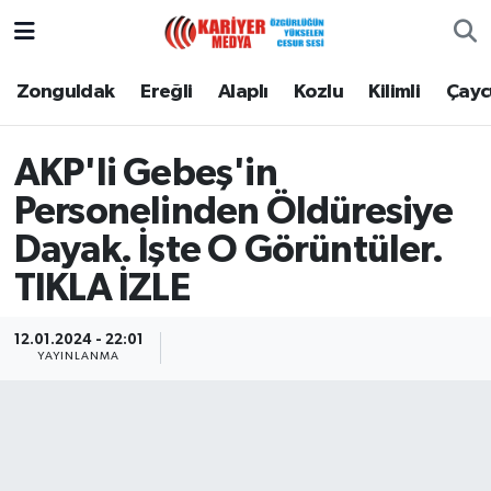
Zonguldak
Zonguldak Nöbetçi Eczaneler
Zonguldak
Ereğli
Alaplı
Kozlu
Kilimli
Çay
Ereğli
Zonguldak Hava Durumu
AKP'li Gebeş'in
Alaplı
Zonguldak Namaz Vakitleri
Personelinden Öldüresiye
Dayak. İşte O Görüntüler.
Kozlu
Zonguldak Trafik Yoğunluk Haritası
TIKLA İZLE
Kilimli
Puan Durumu ve Fikstür
12.01.2024 - 22:01
YAYINLANMA
Çaycuma
Tüm Manşetler
Gökçebey
Son Dakika Haberleri
Devrek
Haber Arşivi