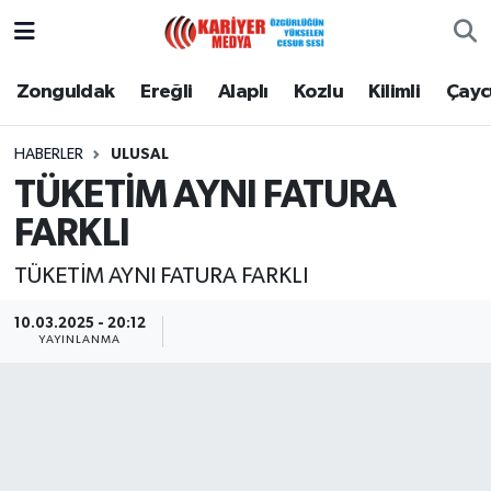
Zonguldak
Zonguldak Nöbetçi Eczaneler
Zonguldak
Ereğli
Alaplı
Kozlu
Kilimli
Çay
Ereğli
Zonguldak Hava Durumu
HABERLER
ULUSAL
TÜKETİM AYNI FATURA
Alaplı
Zonguldak Namaz Vakitleri
FARKLI
Kozlu
Zonguldak Trafik Yoğunluk Haritası
TÜKETİM AYNI FATURA FARKLI
Kilimli
Puan Durumu ve Fikstür
10.03.2025 - 20:12
YAYINLANMA
Çaycuma
Tüm Manşetler
Gökçebey
Son Dakika Haberleri
Devrek
Haber Arşivi