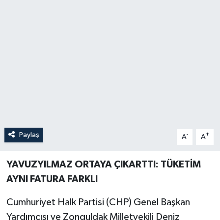
Özel
Mesaj
Dergim
Ulusal
Paylaş
-
+
A
A
YAVUZYILMAZ ORTAYA ÇIKARTTI: TÜKETİM
AYNI FATURA FARKLI
Cumhuriyet Halk Partisi (CHP) Genel Başkan
Yardımcısı ve Zonguldak Milletvekili Deniz