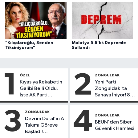
"Kılıçdaroğlu, Senden
Malatya 5.6’lık Depremle
Tiksiniyorum"
Sallandı
1
2
ÖZEL
ZONGULDAK
Kıyasıya Rekabetin
Yeni Parti
Galibi Belli Oldu.
Zonguldak'ta
İşte AK Parti
Sahaya İniyor! 8
Gençlerinden
İlçede Kurucu
Liderlik
Başkanlar Göreve
3
4
ZONGULDAK
Potansiyeline Sahip
Başladı
ZONGULDAK
Devrim Dural’ın A
İlk 3 İsim!
BEUN'den Siber
Takımı Göreve
Güvenlik Hamlesi
Başladı!