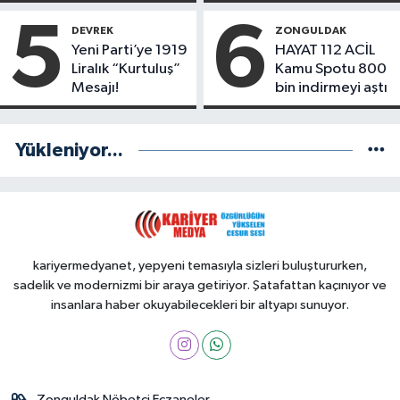
Yönetimde
Kimler Var?
5
6
DEVREK
ZONGULDAK
Yeni Parti’ye 1919
HAYAT 112 ACİL
Liralık “Kurtuluş”
Kamu Spotu 800
Mesajı!
bin indirmeyi aştı
Yükleniyor...
kariyermedyanet, yepyeni temasıyla sizleri buluştururken,
sadelik ve modernizmi bir araya getiriyor. Şatafattan kaçınıyor ve
insanlara haber okuyabilecekleri bir altyapı sunuyor.
Zonguldak Nöbetçi Eczaneler