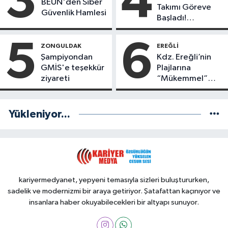
3
4
BEUN'den Siber
Takımı Göreve
Güvenlik Hamlesi
Başladı!
Yönetimde
Kimler Var?
5
6
ZONGULDAK
EREĞLI
Şampiyondan
Kdz. Ereğli’nin
GMİS'e teşekkür
Plajlarına
ziyareti
“Mükemmel”
Notu!
Yükleniyor...
kariyermedyanet, yepyeni temasıyla sizleri buluştururken,
sadelik ve modernizmi bir araya getiriyor. Şatafattan kaçınıyor ve
insanlara haber okuyabilecekleri bir altyapı sunuyor.