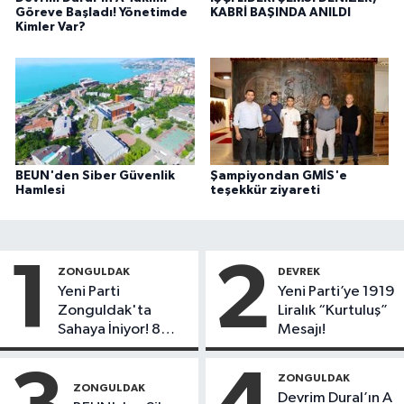
Göreve Başladı! Yönetimde
KABRİ BAŞINDA ANILDI
Kimler Var?
BEUN'den Siber Güvenlik
Şampiyondan GMİS'e
Hamlesi
teşekkür ziyareti
1
2
ZONGULDAK
DEVREK
Yeni Parti
Yeni Parti’ye 1919
Zonguldak'ta
Liralık “Kurtuluş”
Sahaya İniyor! 8
Mesajı!
İlçede Kurucu
Başkanlar Göreve
ZONGULDAK
Başladı
ZONGULDAK
Devrim Dural’ın A