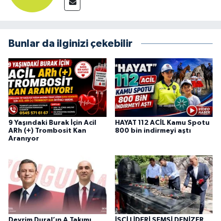
Bunlar da ilginizi çekebilir
9 Yaşındaki Burak İçin Acil
HAYAT 112 ACİL Kamu Spotu
ARh (+) Trombosit Kan
800 bin indirmeyi aştı
Aranıyor
Devrim Dural’ın A Takımı
İŞÇİ LİDERİ ŞEMSİ DENİZER,