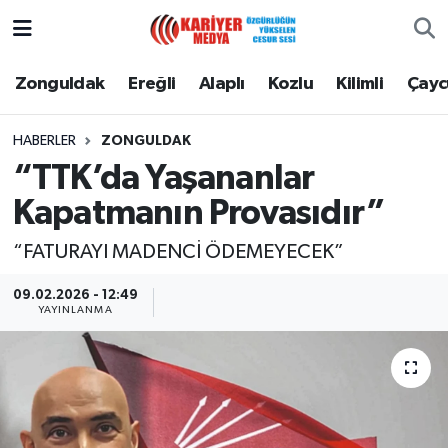
Zonguldak
Zonguldak Nöbetçi Eczaneler
Zonguldak
Ereğli
Alaplı
Kozlu
Kilimli
Çay
Ereğli
Zonguldak Hava Durumu
HABERLER
ZONGULDAK
“TTK’da Yaşananlar
Alaplı
Zonguldak Namaz Vakitleri
Kapatmanın Provasıdır”
Kozlu
Zonguldak Trafik Yoğunluk Haritası
“FATURAYI MADENCİ ÖDEMEYECEK”
Kilimli
Puan Durumu ve Fikstür
09.02.2026 - 12:49
YAYINLANMA
Çaycuma
Tüm Manşetler
Gökçebey
Son Dakika Haberleri
Devrek
Haber Arşivi