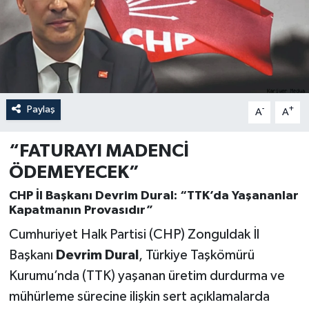
Özel
Mesaj
Dergim
Paylaş
-
+
A
A
Ulusal
“FATURAYI MADENCİ
ÖDEMEYECEK”
CHP İl Başkanı Devrim Dural: “TTK’da Yaşananlar
Kapatmanın Provasıdır”
Cumhuriyet Halk Partisi (CHP) Zonguldak İl
Başkanı
Devrim Dural
, Türkiye Taşkömürü
Kurumu’nda (TTK) yaşanan üretim durdurma ve
mühürleme sürecine ilişkin sert açıklamalarda