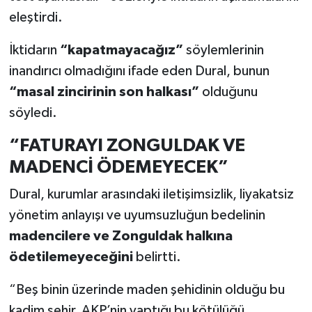
eleştirdi.
İktidarın
“kapatmayacağız”
söylemlerinin
inandırıcı olmadığını ifade eden Dural, bunun
“masal zincirinin son halkası”
olduğunu
söyledi.
“FATURAYI ZONGULDAK VE
MADENCİ ÖDEMEYECEK”
Dural, kurumlar arasındaki iletişimsizlik, liyakatsiz
yönetim anlayışı ve uyumsuzluğun bedelinin
madencilere ve Zonguldak halkına
ödetilemeyeceğini
belirtti.
“Beş binin üzerinde maden şehidinin olduğu bu
kadim şehir, AKP’nin yaptığı bu kötülüğü