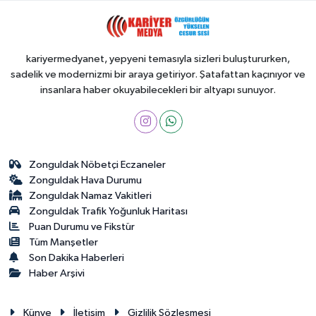
kariyermedyanet, yepyeni temasıyla sizleri buluştururken,
sadelik ve modernizmi bir araya getiriyor. Şatafattan kaçınıyor ve
insanlara haber okuyabilecekleri bir altyapı sunuyor.
Zonguldak Nöbetçi Eczaneler
Zonguldak Hava Durumu
Zonguldak Namaz Vakitleri
Zonguldak Trafik Yoğunluk Haritası
Puan Durumu ve Fikstür
Tüm Manşetler
Son Dakika Haberleri
Haber Arşivi
Künye
İletişim
Gizlilik Sözleşmesi