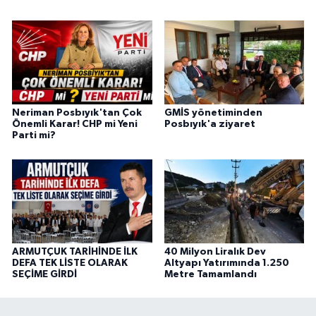
Neriman Posbıyık'tan Çok
GMİS yönetiminden
Önemli Karar! CHP mi Yeni
Posbıyık'a ziyaret
Parti mi?
ARMUTÇUK TARİHİNDE İLK
40 Milyon Liralık Dev
DEFA TEK LİSTE OLARAK
Altyapı Yatırımında 1.250
SEÇİME GİRDİ
Metre Tamamlandı