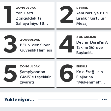
1
2
ZONGULDAK
DEVREK
Yeni Parti
Yeni Parti’ye 1919
Zonguldak'ta
Liralık “Kurtuluş”
Sahaya İniyor! 8
Mesajı!
İlçede Kurucu
Başkanlar Göreve
3
4
ZONGULDAK
Başladı
ZONGULDAK
Devrim Dural’ın A
BEUN'den Siber
Takımı Göreve
Güvenlik Hamlesi
Başladı!
Yönetimde
Kimler Var?
5
6
ZONGULDAK
EREĞLI
Şampiyondan
Kdz. Ereğli’nin
GMİS'e teşekkür
Plajlarına
ziyareti
“Mükemmel”
Notu!
Yükleniyor...