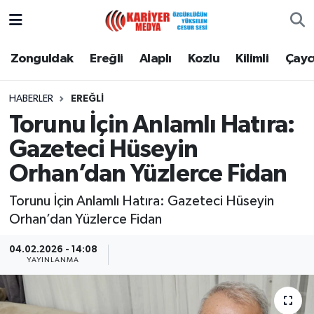
Zonguldak
Zonguldak Nöbetçi Eczaneler
Zonguldak
Ereğli
Alaplı
Kozlu
Kilimli
Çay
Ereğli
Zonguldak Hava Durumu
HABERLER
EREĞLI
Torunu İçin Anlamlı Hatıra:
Alaplı
Zonguldak Namaz Vakitleri
Gazeteci Hüseyin
Kozlu
Zonguldak Trafik Yoğunluk Haritası
Orhan’dan Yüzlerce Fidan
Kilimli
Puan Durumu ve Fikstür
Torunu İçin Anlamlı Hatıra: Gazeteci Hüseyin
Orhan’dan Yüzlerce Fidan
Çaycuma
Tüm Manşetler
04.02.2026 - 14:08
YAYINLANMA
Gökçebey
Son Dakika Haberleri
Devrek
Haber Arşivi