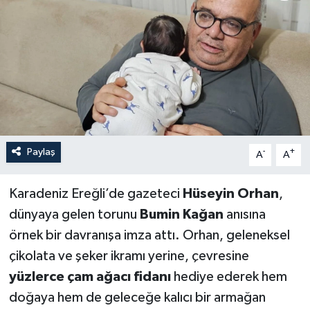
Özel
Mesaj
Dergim
Ulusal
Paylaş
-
+
A
A
Karadeniz Ereğli’de gazeteci
Hüseyin Orhan
,
dünyaya gelen torunu
Bumin Kağan
anısına
örnek bir davranışa imza attı. Orhan, geleneksel
çikolata ve şeker ikramı yerine, çevresine
yüzlerce çam ağacı fidanı
hediye ederek hem
doğaya hem de geleceğe kalıcı bir armağan