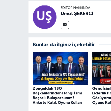
EDITÖR HAKKINDA
Umut ŞEKERCİ
Bunlar da ilginizi çekebilir
Zonguldak TSO
Genç İsim
Başkanlarından Hangi İsmi
Liderlik P
Başarılı Buluyorsunuz?
Görüyorsu
Ankete Katıl, Oyunu Kullan
Oyunu Kul