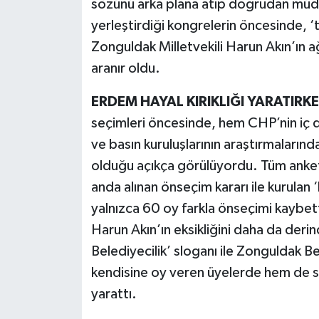
sözünü arka plana atıp doğrudan müdahi
yerleştirdiği kongrelerin öncesinde, 
Zonguldak Milletvekili Harun Akın’ın 
aranır oldu.
ERDEM HAYAL KIRIKLIĞI YARATIRK
seçimleri öncesinde, hem CHP’nin iç
ve basın kuruluşlarının araştırmalarında
olduğu açıkça görülüyordu. Tüm anket
anda alınan önseçim kararı ile kurulan ‘
yalnızca 60 oy farkla önseçimi kaybet
Harun Akın’ın eksikliğini daha da der
Belediyecilik’ sloganı ile Zonguldak 
kendisine oy veren üyelerde hem de sa
yarattı.