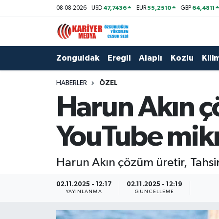
47,7436
55,2510
64,4811
08-08-2026
USD
EUR
GBP
Zonguldak
Zonguldak Nöbetçi Eczaneler
Zonguldak
Ereğli
Alaplı
Kozlu
Kilim
Ereğli
Zonguldak Hava Durumu
HABERLER
ÖZEL
Alaplı
Zonguldak Namaz Vakitleri
Harun Akın ç
Kozlu
Zonguldak Trafik Yoğunluk Haritası
YouTube mikr
Kilimli
Puan Durumu ve Fikstür
Harun Akın çözüm üretir, Tahs
Çaycuma
Tüm Manşetler
02.11.2025 - 12:17
02.11.2025 - 12:19
Gökçebey
Son Dakika Haberleri
YAYINLANMA
GÜNCELLEME
Devrek
Haber Arşivi