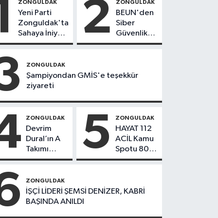
1
2
ZONGULDAK
ZONGULDAK
Yeni Parti
BEUN'den
Zonguldak'ta
Siber
Sahaya İniyor!
Güvenlik
8 İlçede
Hamlesi
Kurucu
3
Başkanlar
ZONGULDAK
Göreve
Şampiyondan GMİS'e teşekkür
Başladı
ziyareti
4
5
ZONGULDAK
ZONGULDAK
Devrim
HAYAT 112
Dural’ın A
ACİL Kamu
Takımı
Spotu 800
Göreve
bin
Başladı!
indirmeyi
6
Yönetimde
aştı
ZONGULDAK
Kimler Var?
İŞÇİ LİDERİ ŞEMSİ DENİZER, KABRİ
BAŞINDA ANILDI