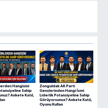
lerden Hangisini
Zonguldak AK Parti
otansiyeline Sahip
Gençlerinden Hangi İsmi
nuz? Ankete Katıl,
Liderlik Potansiyeline Sahip
lan
Görüyorsunuz? Ankete Katıl,
Oyunu Kullan