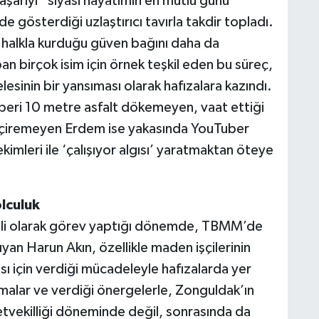
şarıyı “siyasi hayatımın en mutlu günü”
 gösterdiği uzlaştırıcı tavırla takdir topladı.
 halkla kurduğu güven bağını daha da
n birçok isim için örnek teşkil eden bu süreç,
esinin bir yansıması olarak hafızalara kazındı.
eri 10 metre asfalt dökemeyen, vaat ettiği
 geçiremeyen Erdem ise yakasında YouTuber
kimleri ile ‘çalışıyor algısı’ yaratmaktan öteye
lculuk
li olarak görev yaptığı dönemde, TBMM’de
an Harun Akın, özellikle maden işçilerinin
ı için verdiği mücadeleyle hafızalarda yer
malar ve verdiği önergelerle, Zonguldak’ın
etvekilliği döneminde değil, sonrasında da