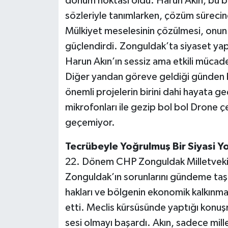
dönüm noktası oldu. Harun Akın, bu ba
sözleriyle tanımlarken, çözüm sürecinde
Mülkiyet meselesinin çözülmesi, onun
güçlendirdi. Zonguldak’ta siyaset yapa
Harun Akın’ın sessiz ama etkili mücadel
Diğer yandan göreve geldiği günden b
önemli projelerin birini dahi hayata
mikrofonları ile gezip bol bol Drone çe
geçemiyor.
Tecrübeyle Yoğrulmuş Bir Siyasi Yo
22. Dönem CHP Zonguldak Milletveki
Zonguldak’ın sorunlarını gündeme taşıy
hakları ve bölgenin ekonomik kalkınmas
etti. Meclis kürsüsünde yaptığı konuş
sesi olmayı başardı. Akın, sadece mill