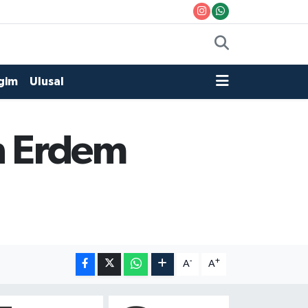
gim
Ulusal
in Erdem
-
+
A
A