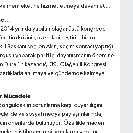
ine ve memleketine hizmet etmeye devam etti.
ime…
 2014 yılında yapılan olağanüstü kongrede
etim krizini çözerek birleştirici bir rol
İl Başkanı seçilen Akın, seçim sonrası yaptığı
vurgusu yaparak parti içi dayanışmanın önemine
m Dural’ın kazandığı 39. Olağan İl Kongresi
pazarlıklarla anılmaya ve gündemde kalmaya
ir Mücadele
nguldak’ın sorunlarına karşı duyarlılığını
eçlerde ve sosyal medya paylaşımlarında,
için önerilerde bulunuyor. Özellikle maden
gençlerin istihdamı gibi konularda yaptığı