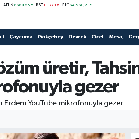
6660.55
13.779
64.960,21
ALTIN
BİST
BTC
li
Çaycuma
Gökçebey
Devrek
Özel
Mesaj
Der
özüm üretir, Tahs
ofonuyla gezer
in Erdem YouTube mikrofonuyla gezer