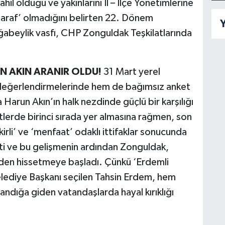
l olduğu ve yakınlarını İl – İlçe Yönetimlerine
‘taraf’ olmadığını belirten 22. Dönem
Y
ağabeylik vasfı, CHP Zonguldak Teşkilatlarında
EN AKIN ARANIR OLDU!
31 Mart yerel
 değerlendirmelerinde hem de bağımsız anket
 Harun Akın’ın halk nezdinde güçlü bir karşılığı
lerde birinci sırada yer almasına rağmen, son
kirli’ ve ‘menfaat’ odaklı ittifaklar sonucunda
ti ve bu gelişmenin ardından Zonguldak,
inden hissetmeye başladı. Çünkü ‘Erdemli
Belediye Başkanı seçilen Tahsin Erdem, hem
ndığa giden vatandaşlarda hayal kırıklığı