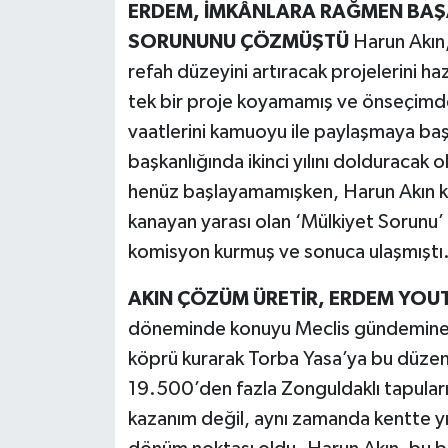
ERDEM, İMKÂNLARA RAĞMEN BAŞA
SORUNUNU ÇÖZMÜŞTÜ
Harun Akın,
refah düzeyini artıracak projelerini h
tek bir proje koyamamış ve önseçimd
vaatlerini kamuoyu ile paylaşmaya ba
başkanlığında ikinci yılını dolduracak
henüz başlayamamışken, Harun Akın kıs
kanayan yarası olan ‘Mülkiyet Sorunu’
komisyon kurmuş ve sonuca ulaşmıştı
AKIN ÇÖZÜM ÜRETİR, ERDEM YOUT
döneminde konuyu Meclis gündemine ta
köprü kurarak Torba Yasa’ya bu düzenl
19.500’den fazla Zonguldaklı tapuları
kazanım değil, aynı zamanda kentte yı