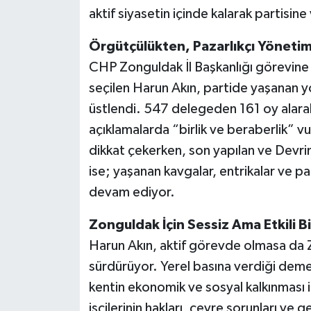
aktif siyasetin içinde kalarak partis
Örgütçülükten, Pazarlıkçı Yönet
CHP Zonguldak İl Başkanlığı görevine
seçilen Harun Akın, partide yaşanan yön
üstlendi. 547 delegeden 161 oy alarak 
açıklamalarda “birlik ve beraberlik” 
dikkat çekerken, son yapılan ve Devri
ise; yaşanan kavgalar, entrikalar ve 
devam ediyor.
Zonguldak İçin Sessiz Ama Etkili B
Harun Akın, aktif görevde olmasa da Zo
sürdürüyor. Yerel basına verdiği dem
kentin ekonomik ve sosyal kalkınması 
işçilerinin hakları, çevre sorunları ve 