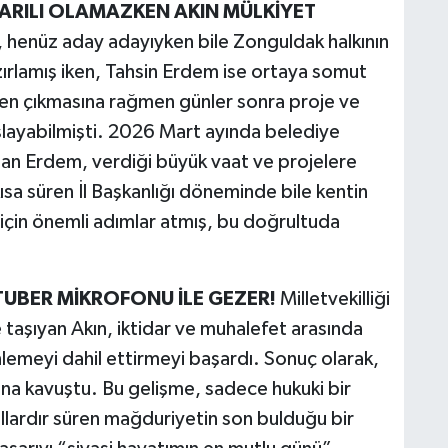
RILI OLAMAZKEN AKIN MÜLKİYET
 henüz aday adayıyken bile Zonguldak halkının
azırlamış iken, Tahsin Erdem ise ortaya somut
en çıkmasına rağmen günler sonra proje ve
şlayabilmişti. 2026 Mart ayında belediye
 olan Erdem, verdiği büyük vaat ve projelere
a süren İl Başkanlığı döneminde bile kentin
 için önemli adımlar atmış, bu doğrultuda
.
UBER MİKROFONU İLE GEZER!
Milletvekilliği
şıyan Akın, iktidar ve muhalefet arasında
emeyi dahil ettirmeyi başardı. Sonuç olarak,
na kavuştu. Bu gelişme, sadece hukuki bir
llardır süren mağduriyetin son bulduğu bir