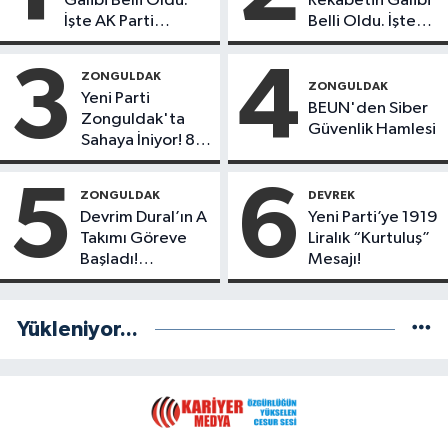
Galibi Belli Oldu.
Rekabetin Galibi
İşte AK Parti
Belli Oldu. İşte
Gençlerinden
Liderlik
Liderlik
Potansiyeline
3
4
ZONGULDAK
Potansiyeline Sahip
Sahip İlk 3 Genç
ZONGULDAK
Yeni Parti
İlk 3 İsim!
İsim!
BEUN'den Siber
Zonguldak'ta
Güvenlik Hamlesi
Sahaya İniyor! 8
İlçede Kurucu
Başkanlar
5
6
ZONGULDAK
DEVREK
Göreve Başladı
Devrim Dural’ın A
Yeni Parti’ye 1919
Takımı Göreve
Liralık “Kurtuluş”
Başladı!
Mesajı!
Yönetimde
Kimler Var?
Yükleniyor...