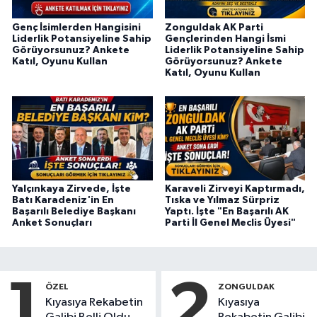
Genç İsimlerden Hangisini
Zonguldak AK Parti
Liderlik Potansiyeline Sahip
Gençlerinden Hangi İsmi
Görüyorsunuz? Ankete
Liderlik Potansiyeline Sahip
Katıl, Oyunu Kullan
Görüyorsunuz? Ankete
Katıl, Oyunu Kullan
Yalçınkaya Zirvede, İşte
Karaveli Zirveyi Kaptırmadı,
Batı Karadeniz'in En
Tıska ve Yılmaz Sürpriz
Başarılı Belediye Başkanı
Yaptı. İşte "En Başarılı AK
Anket Sonuçları
Parti İl Genel Meclis Üyesi"
1
2
ÖZEL
ZONGULDAK
Kıyasıya Rekabetin
Kıyasıya