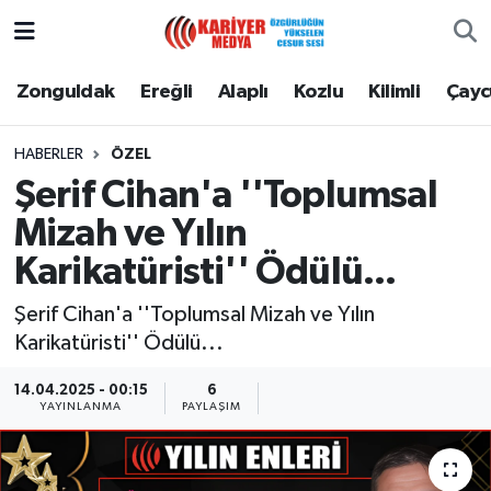
Zonguldak
Zonguldak Nöbetçi Eczaneler
Zonguldak
Ereğli
Alaplı
Kozlu
Kilimli
Çay
Ereğli
Zonguldak Hava Durumu
HABERLER
ÖZEL
Şerif Cihan'a ''Toplumsal
Alaplı
Zonguldak Namaz Vakitleri
Mizah ve Yılın
Kozlu
Zonguldak Trafik Yoğunluk Haritası
Karikatüristi'' Ödülü...
Kilimli
Puan Durumu ve Fikstür
Şerif Cihan'a ''Toplumsal Mizah ve Yılın
Karikatüristi'' Ödülü...
Çaycuma
Tüm Manşetler
14.04.2025 - 00:15
6
YAYINLANMA
PAYLAŞIM
Gökçebey
Son Dakika Haberleri
Devrek
Haber Arşivi