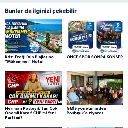
Bunlar da ilginizi çekebilir
Kdz. Ereğli’nin Plajlarına
ÖNCE SPOR SONRA KONSER
“Mükemmel” Notu!
Neriman Posbıyık'tan Çok
GMİS yönetiminden
Önemli Karar! CHP mi Yeni
Posbıyık'a ziyaret
Parti mi?