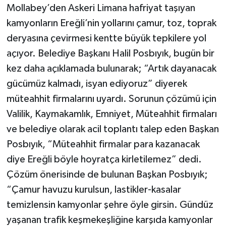
Mollabey’den Askeri Limana hafriyat taşıyan
kamyonların Ereğli’nin yollarını çamur, toz, toprak
deryasına çevirmesi kentte büyük tepkilere yol
açıyor. Belediye Başkanı Halil Posbıyık, bugün bir
kez daha açıklamada bulunarak; “Artık dayanacak
gücümüz kalmadı, isyan ediyoruz” diyerek
müteahhit firmalarını uyardı. Sorunun çözümü için
Valilik, Kaymakamlık, Emniyet, Müteahhit firmaları
ve belediye olarak acil toplantı talep eden Başkan
Posbıyık, “Müteahhit firmalar para kazanacak
diye Ereğli böyle hoyratça kirletilemez” dedi.
Çözüm önerisinde de bulunan Başkan Posbıyık;
“Çamur havuzu kurulsun, lastikler-kasalar
temizlensin kamyonlar şehre öyle girsin. Gündüz
yaşanan trafik keşmekeşliğine karşıda kamyonlar