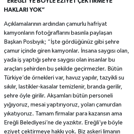
“EREĞLİ’YE BÖYLE EZİYET ÇEKTİRMEYE
HAKLARI YOK”
Açıklamalarının ardından çamurlu hafriyat
kamyonların fotoğraflarını basınla paylaşan
Başkan Posbıyık; “İşte gördüğünüz gibi şehre
çamur içinde giren kamyonlar. İnsana saygısı olan,
yada iş yaptığı şehre saygısı olan insanlar bu
araçları şehirden bu şekilde geçirmezler. Bütün
Türkiye’de örnekleri var, havuz yapılır, tazyikli su
sıkılır, lastikler-kasalar temizlenir, branda gerilir,
şehre öyle girilir. Akşamları bütün personeli
yığıyoruz, mesai yaptırıyoruz, yoları çamurdan
yıkatıyoruz. Tamam firmalar para kazansın ama
Ereğli Belediyesi’ne de yazıktır. Ereğli’ye böyle
eziyet çektirmeye hakkı yok. Biz askeri limanın