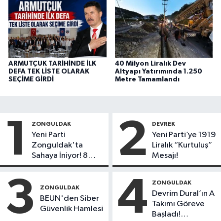
ARMUTÇUK TARİHİNDE İLK
40 Milyon Liralık Dev
DEFA TEK LİSTE OLARAK
Altyapı Yatırımında 1.250
SEÇİME GİRDİ
Metre Tamamlandı
1
2
ZONGULDAK
DEVREK
Yeni Parti
Yeni Parti’ye 1919
Zonguldak'ta
Liralık “Kurtuluş”
Sahaya İniyor! 8
Mesajı!
İlçede Kurucu
Başkanlar Göreve
3
4
ZONGULDAK
Başladı
ZONGULDAK
Devrim Dural’ın A
BEUN'den Siber
Takımı Göreve
Güvenlik Hamlesi
Başladı!