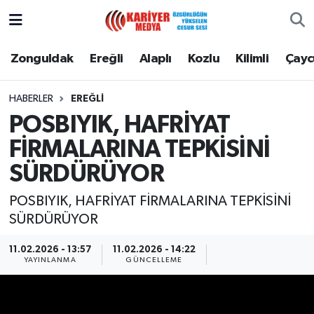
Zonguldak
Zonguldak Nöbetçi Eczaneler
Zonguldak
Ereğli
Alaplı
Kozlu
Kilimli
Çay
Ereğli
Zonguldak Hava Durumu
HABERLER
EREĞLI
POSBIYIK, HAFRİYAT
Alaplı
Zonguldak Namaz Vakitleri
FİRMALARINA TEPKİSİNİ
Kozlu
Zonguldak Trafik Yoğunluk Haritası
SÜRDÜRÜYOR
Kilimli
Puan Durumu ve Fikstür
POSBIYIK, HAFRİYAT FİRMALARINA TEPKİSİNİ
SÜRDÜRÜYOR
Çaycuma
Tüm Manşetler
11.02.2026 - 13:57
11.02.2026 - 14:22
YAYINLANMA
GÜNCELLEME
Gökçebey
Son Dakika Haberleri
Devrek
Haber Arşivi