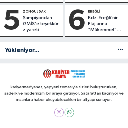
Yönetimde
Kimler Var?
5
6
ZONGULDAK
EREĞLI
Şampiyondan
Kdz. Ereğli’nin
GMİS'e teşekkür
Plajlarına
ziyareti
“Mükemmel”
Notu!
Yükleniyor...
kariyermedyanet, yepyeni temasıyla sizleri buluştururken,
sadelik ve modernizmi bir araya getiriyor. Şatafattan kaçınıyor ve
insanlara haber okuyabilecekleri bir altyapı sunuyor.