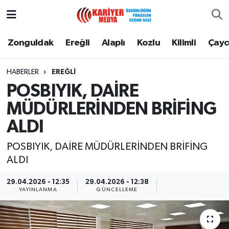
Zonguldak
Zonguldak Nöbetçi Eczaneler
Zonguldak
Ereğli
Alaplı
Kozlu
Kilimli
Çay
Ereğli
Zonguldak Hava Durumu
HABERLER
EREĞLI
POSBIYIK, DAİRE
Alaplı
Zonguldak Namaz Vakitleri
MÜDÜRLERİNDEN BRİFİNG
Kozlu
Zonguldak Trafik Yoğunluk Haritası
ALDI
Kilimli
Puan Durumu ve Fikstür
POSBIYIK, DAİRE MÜDÜRLERİNDEN BRİFİNG
ALDI
Çaycuma
Tüm Manşetler
29.04.2026 - 12:35
29.04.2026 - 12:38
YAYINLANMA
GÜNCELLEME
Gökçebey
Son Dakika Haberleri
Devrek
Haber Arşivi