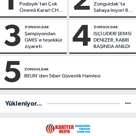
1
2
Posbıyık'tan Çok
Zonguldak'ta
Önemli Karar! CHP
Sahaya İniyor! 8
mi Yeni Parti mi?
İlçede Kurucu
Başkanlar Göreve
3
4
ZONGULDAK
ZONGULDAK
Başladı
Şampiyondan
İŞÇİ LİDERİ ŞEMSİ
GMİS'e teşekkür
DENİZER, KABRİ
ziyareti
BAŞINDA ANILDI
5
ZONGULDAK
BEUN'den Siber Güvenlik Hamlesi
Yükleniyor...