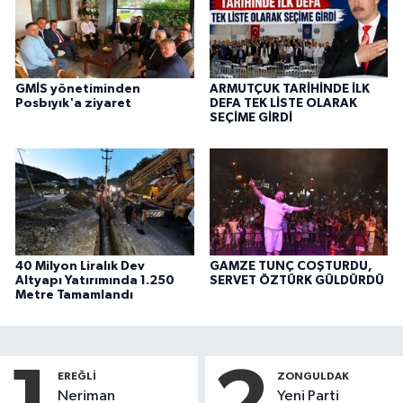
GMİS yönetiminden
ARMUTÇUK TARİHİNDE İLK
Posbıyık'a ziyaret
DEFA TEK LİSTE OLARAK
SEÇİME GİRDİ
40 Milyon Liralık Dev
GAMZE TUNÇ COŞTURDU,
Altyapı Yatırımında 1.250
SERVET ÖZTÜRK GÜLDÜRDÜ
Metre Tamamlandı
EREĞLI
ZONGULDAK
Neriman
Yeni Parti