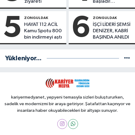
ziyareti
Başladı!
Yönetimde
Kimler Var?
5
6
ZONGULDAK
ZONGULDAK
HAYAT 112 ACİL
İŞÇİ LİDERİ ŞEMSİ
Kamu Spotu 800
DENİZER, KABRİ
bin indirmeyi aştı
BAŞINDA ANILDI
Yükleniyor...
kariyermedyanet, yepyeni temasıyla sizleri buluştururken,
sadelik ve modernizmi bir araya getiriyor. Şatafattan kaçınıyor ve
insanlara haber okuyabilecekleri bir altyapı sunuyor.