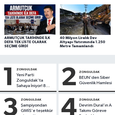
ARMUTÇUK TARİHİNDE İLK
40 Milyon Liralık Dev
DEFA TEK LİSTE OLARAK
Altyapı Yatırımında 1.250
SEÇİME GİRDİ
Metre Tamamlandı
1
2
ZONGULDAK
ZONGULDAK
Yeni Parti
BEUN'den Siber
Zonguldak'ta
Güvenlik Hamlesi
Sahaya İniyor! 8
İlçede Kurucu
Başkanlar Göreve
3
4
ZONGULDAK
ZONGULDAK
Başladı
Şampiyondan
Devrim Dural’ın A
GMİS'e teşekkür
Takımı Göreve