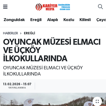
Zonguldak
Zonguldak Nöbetçi Eczaneler
Zonguldak
Ereğli
Alaplı
Kozlu
Kilimli
Çay
Ereğli
Zonguldak Hava Durumu
HABERLER
EREĞLI
OYUNCAK MÜZESİ ELMACI
Alaplı
Zonguldak Namaz Vakitleri
VE ÜÇKÖY
Kozlu
Zonguldak Trafik Yoğunluk Haritası
İLKOKULLARINDA
Kilimli
Puan Durumu ve Fikstür
OYUNCAK MÜZESİ ELMACI VE ÜÇKÖY
İLKOKULLARINDA
Çaycuma
Tüm Manşetler
13.02.2026 - 15:07
YAYINLANMA
Gökçebey
Son Dakika Haberleri
Devrek
Haber Arşivi