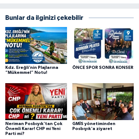
Bunlar da ilginizi çekebilir
Kdz. Ereğli’nin Plajlarına
ÖNCE SPOR SONRA KONSER
“Mükemmel” Notu!
Neriman Posbıyık'tan Çok
GMİS yönetiminden
Önemli Karar! CHP mi Yeni
Posbıyık'a ziyaret
Parti mi?