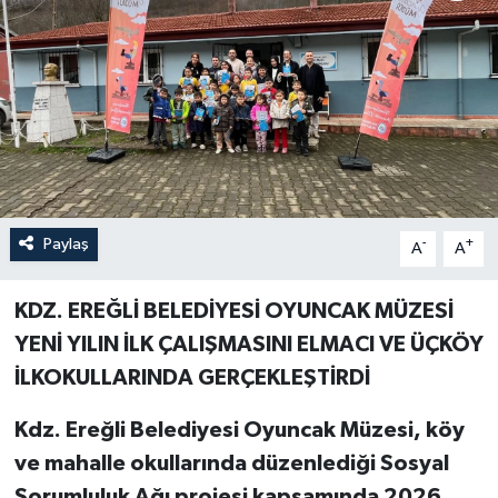
Özel
Mesaj
Dergim
Ulusal
Paylaş
-
+
A
A
KDZ. EREĞLİ BELEDİYESİ OYUNCAK MÜZESİ
YENİ YILIN İLK ÇALIŞMASINI ELMACI VE ÜÇKÖY
İLKOKULLARINDA GERÇEKLEŞTİRDİ
Kdz. Ereğli Belediyesi Oyuncak Müzesi, köy
ve mahalle okullarında düzenlediği Sosyal
Sorumluluk Ağı projesi kapsamında 2026