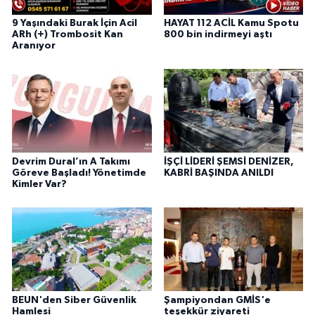
9 Yaşındaki Burak İçin Acil
HAYAT 112 ACİL Kamu Spotu
ARh (+) Trombosit Kan
800 bin indirmeyi aştı
Aranıyor
Devrim Dural’ın A Takımı
İŞÇİ LİDERİ ŞEMSİ DENİZER,
Göreve Başladı! Yönetimde
KABRİ BAŞINDA ANILDI
Kimler Var?
BEUN'den Siber Güvenlik
Şampiyondan GMİS'e
Hamlesi
teşekkür ziyareti