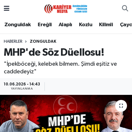
Zonguldak
Zonguldak Nöbetçi Eczaneler
Zonguldak
Ereğli
Alaplı
Kozlu
Kilimli
Çay
Ereğli
Zonguldak Hava Durumu
HABERLER
ZONGULDAK
MHP'de Söz Düellosu!
Alaplı
Zonguldak Namaz Vakitleri
"İpekböceği, kelebek bilmem. Şimdi eşitiz ve
Kozlu
Zonguldak Trafik Yoğunluk Haritası
caddedeyiz"
Kilimli
Puan Durumu ve Fikstür
10.06.2026 - 14:43
YAYINLANMA
Çaycuma
Tüm Manşetler
Gökçebey
Son Dakika Haberleri
Devrek
Haber Arşivi