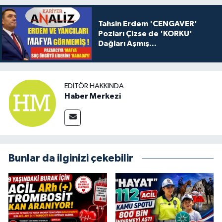
Tahsin Erdem 'CENGAVER'
Pozları Çizse de 'KORKU'
Dağları Aşmış...
EDITÖR HAKKINDA
Haber Merkezi
Bunlar da ilginizi çekebilir