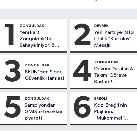
1
2
ZONGULDAK
DEVREK
Yeni Parti
Yeni Parti’ye 1919
Zonguldak'ta
Liralık “Kurtuluş”
Sahaya İniyor! 8
Mesajı!
İlçede Kurucu
Başkanlar Göreve
3
4
ZONGULDAK
Başladı
ZONGULDAK
Devrim Dural’ın A
BEUN'den Siber
Takımı Göreve
Güvenlik Hamlesi
Başladı!
Yönetimde
Kimler Var?
5
6
ZONGULDAK
EREĞLI
Şampiyondan
Kdz. Ereğli’nin
GMİS'e teşekkür
Plajlarına
ziyareti
“Mükemmel”
Notu!