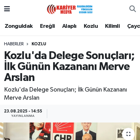
Zonguldak
Zonguldak Nöbetçi Eczaneler
Zonguldak
Ereğli
Alaplı
Kozlu
Kilimli
Çay
Ereğli
Zonguldak Hava Durumu
HABERLER
KOZLU
Kozlu'da Delege Sonuçları;
Alaplı
Zonguldak Namaz Vakitleri
İlk Günün Kazananı Merve
Kozlu
Zonguldak Trafik Yoğunluk Haritası
Arslan
Kilimli
Puan Durumu ve Fikstür
Kozlu'da Delege Sonuçları; İlk Günün Kazananı
Merve Arslan
Çaycuma
Tüm Manşetler
23.08.2025 - 14:55
YAYINLANMA
Gökçebey
Son Dakika Haberleri
Devrek
Haber Arşivi