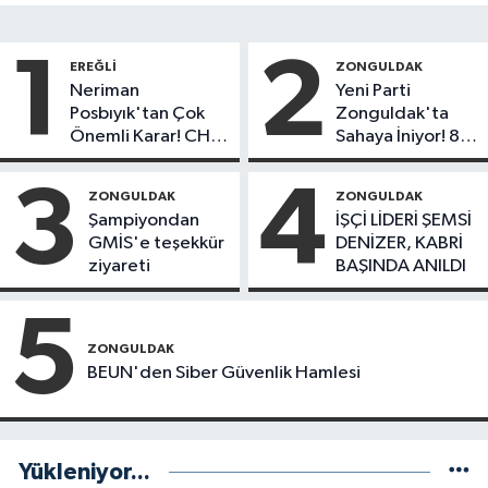
1
2
EREĞLI
ZONGULDAK
Neriman
Yeni Parti
Posbıyık'tan Çok
Zonguldak'ta
Önemli Karar! CHP
Sahaya İniyor! 8
mi Yeni Parti mi?
İlçede Kurucu
Başkanlar Göreve
3
4
ZONGULDAK
ZONGULDAK
Başladı
Şampiyondan
İŞÇİ LİDERİ ŞEMSİ
GMİS'e teşekkür
DENİZER, KABRİ
ziyareti
BAŞINDA ANILDI
5
ZONGULDAK
BEUN'den Siber Güvenlik Hamlesi
Yükleniyor...