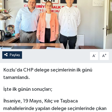
Özel
Mesaj
Dergim
Ulusal
Paylaş
-
+
A
A
Kozlu'da CHP delege seçimlerinin ilk günü
tamamlandı.
İşte ilk günün sonuçları;
İhsaniye, 19 Mayıs, Kılıç ve Taşbaca
mahallelerinde yapılan delege seçimlerinde çıkan