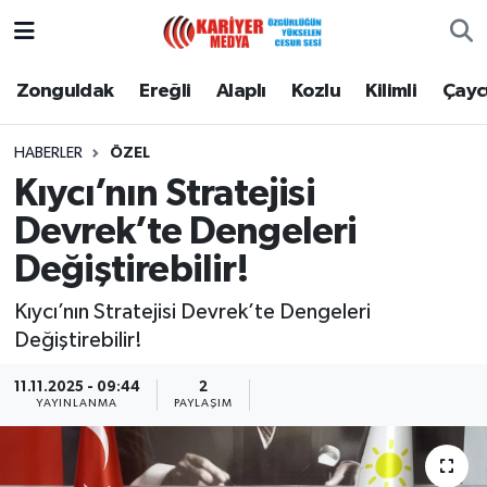
Zonguldak
Zonguldak Nöbetçi Eczaneler
Zonguldak
Ereğli
Alaplı
Kozlu
Kilimli
Çay
Ereğli
Zonguldak Hava Durumu
HABERLER
ÖZEL
Kıycı’nın Stratejisi
Alaplı
Zonguldak Namaz Vakitleri
Devrek’te Dengeleri
Kozlu
Zonguldak Trafik Yoğunluk Haritası
Değiştirebilir!
Kilimli
Puan Durumu ve Fikstür
Kıycı’nın Stratejisi Devrek’te Dengeleri
Değiştirebilir!
Çaycuma
Tüm Manşetler
11.11.2025 - 09:44
2
YAYINLANMA
PAYLAŞIM
Gökçebey
Son Dakika Haberleri
Devrek
Haber Arşivi