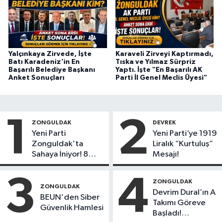
Yalçınkaya Zirvede, İşte
Karaveli Zirveyi Kaptırmadı,
Batı Karadeniz'in En
Tıska ve Yılmaz Sürpriz
Başarılı Belediye Başkanı
Yaptı. İşte "En Başarılı AK
Anket Sonuçları
Parti İl Genel Meclis Üyesi"
1
2
ZONGULDAK
DEVREK
Yeni Parti
Yeni Parti’ye 1919
Zonguldak'ta
Liralık “Kurtuluş”
Sahaya İniyor! 8
Mesajı!
İlçede Kurucu
Başkanlar Göreve
3
4
ZONGULDAK
Başladı
ZONGULDAK
Devrim Dural’ın A
BEUN'den Siber
Takımı Göreve
Güvenlik Hamlesi
Başladı!