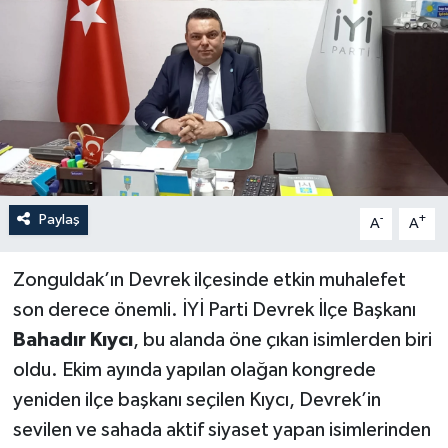
Özel
Mesaj
Dergim
Ulusal
Paylaş
-
+
A
A
Zonguldak’ın Devrek ilçesinde etkin muhalefet
son derece önemli. İYİ Parti Devrek İlçe Başkanı
Bahadır Kıycı
, bu alanda öne çıkan isimlerden biri
oldu. Ekim ayında yapılan olağan kongrede
yeniden ilçe başkanı seçilen Kıycı, Devrek’in
sevilen ve sahada aktif siyaset yapan isimlerinden