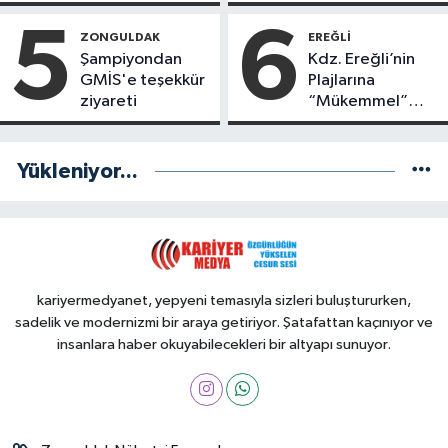
Yönetimde
Kimler Var?
5
6
ZONGULDAK
EREĞLI
Şampiyondan
Kdz. Ereğli’nin
GMİS'e teşekkür
Plajlarına
ziyareti
“Mükemmel”
Notu!
Yükleniyor...
kariyermedyanet, yepyeni temasıyla sizleri buluştururken,
sadelik ve modernizmi bir araya getiriyor. Şatafattan kaçınıyor ve
insanlara haber okuyabilecekleri bir altyapı sunuyor.