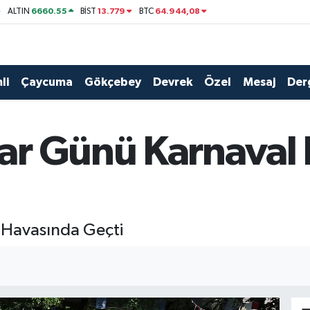
6660.55
13.779
64.944,08
ALTIN
BİST
BTC
li
Çaycuma
Gökçebey
Devrek
Özel
Mesaj
Der
ar Günü Karnaval
Havasında Geçti