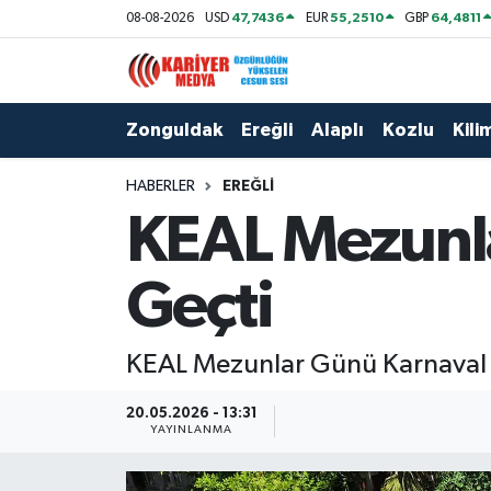
47,7436
55,2510
64,4811
08-08-2026
USD
EUR
GBP
Zonguldak
Zonguldak Nöbetçi Eczaneler
Zonguldak
Ereğli
Alaplı
Kozlu
Kilim
Ereğli
Zonguldak Hava Durumu
HABERLER
EREĞLI
Alaplı
Zonguldak Namaz Vakitleri
KEAL Mezunl
Kozlu
Zonguldak Trafik Yoğunluk Haritası
Geçti
Kilimli
Puan Durumu ve Fikstür
KEAL Mezunlar Günü Karnaval 
Çaycuma
Tüm Manşetler
20.05.2026 - 13:31
Gökçebey
Son Dakika Haberleri
YAYINLANMA
Devrek
Haber Arşivi