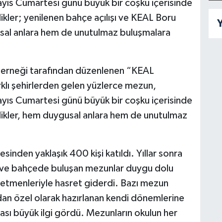
ayıs Cumartesi günü büyük bir coşku içerisinde
likler; yenilenen bahçe açılışı ve KEAL Boru
Y
usal anlara hem de unutulmaz buluşmalara
Derneği tarafından düzenlenen “KEAL
lı şehirlerden gelen yüzlerce mezun,
ayıs Cumartesi günü büyük bir coşku içerisinde
nlikler, hem duygusal anlara hem de unutulmaz
inden yaklaşık 400 kişi katıldı. Yıllar sonra
da ve bahçede buluşan mezunlar duygu dolu
ğretmenleriyle hasret giderdi. Bazı mezun
dan özel olarak hazırlanan kendi dönemlerine
lması büyük ilgi gördü. Mezunların okulun her