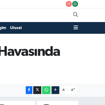
gim
Ulusal
 Havasında
-
+
A
A