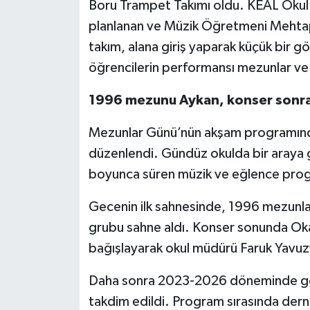
Boru Trampet Takımı oldu. KEAL Okul Y
planlanan ve Müzik Öğretmeni Mehtap
takım, alana giriş yaparak küçük bir gö
öğrencilerin performansı mezunlar ve 
1996 mezunu Aykan, konser sonrası
Mezunlar Günü’nün akşam programında
düzenlendi. Gündüz okulda bir araya
boyunca süren müzik ve eğlence progr
Gecenin ilk sahnesinde, 1996 mezunlar
grubu sahne aldı. Konser sonunda Okan A
bağışlayarak okul müdürü Faruk Yavuzy
Daha sonra 2023-2026 döneminde göre
takdim edildi. Program sırasında dern