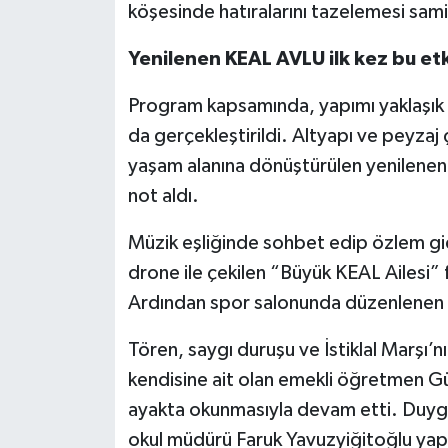
köşesinde hatıralarını tazelemesi sami
Yenilenen KEAL AVLU ilk kez bu etki
Program kapsamında, yapımı yaklaşık bi
da gerçekleştirildi. Altyapı ve peyza
yaşam alanına dönüştürülen yenilene
not aldı.
Müzik eşliğinde sohbet edip özlem gi
drone ile çekilen “Büyük KEAL Ailesi” 
Ardından spor salonunda düzenlenen r
Tören, saygı duruşu ve İstiklal Marşı’
kendisine ait olan emekli öğretmen G
ayakta okunmasıyla devam etti. Duygu
okul müdürü Faruk Yavuzyiğitoğlu yapt