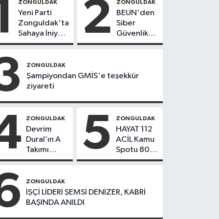
1
2
ZONGULDAK
ZONGULDAK
Yeni Parti
BEUN'den
Zonguldak'ta
Siber
Sahaya İniyor!
Güvenlik
8 İlçede
Hamlesi
Kurucu
3
Başkanlar
ZONGULDAK
Göreve
Şampiyondan GMİS'e teşekkür
Başladı
ziyareti
4
5
ZONGULDAK
ZONGULDAK
Devrim
HAYAT 112
Dural’ın A
ACİL Kamu
Takımı
Spotu 800
Göreve
bin
Başladı!
indirmeyi
6
Yönetimde
aştı
ZONGULDAK
Kimler Var?
İŞÇİ LİDERİ ŞEMSİ DENİZER, KABRİ
BAŞINDA ANILDI