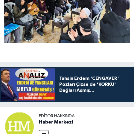
Tahsin Erdem 'CENGAVER'
Pozları Çizse de 'KORKU'
Dağları Aşmış...
EDITÖR HAKKINDA
Haber Merkezi