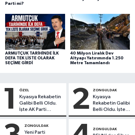
Parti mi?
ARMUTÇUK TARİHİNDE İLK
40 Milyon Liralık Dev
DEFA TEK LİSTE OLARAK
Altyapı Yatırımında 1.250
SEÇİME GİRDİ
Metre Tamamlandı
1
2
ÖZEL
ZONGULDAK
Kıyasıya Rekabetin
Kıyasıya
Galibi Belli Oldu.
Rekabetin Galibi
İşte AK Parti
Belli Oldu. İşte
Gençlerinden
Liderlik
Liderlik
Potansiyeline
ZONGULDAK
Potansiyeline Sahip
Sahip İlk 3 Genç
ZONGULDAK
Yeni Parti
İlk 3 İsim!
İsim!