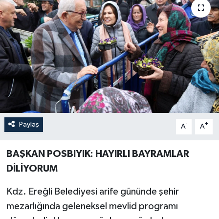
Özel
Mesaj
Dergim
Ulusal
Paylaş
-
+
A
A
BAŞKAN POSBIYIK: HAYIRLI BAYRAMLAR
DİLİYORUM
Kdz. Ereğli Belediyesi arife gününde şehir
mezarlığında geleneksel mevlid programı