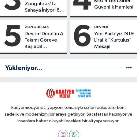
3
4
BEUN'den Siber
Zonguldak'ta
Güvenlik Hamlesi
Sahaya İniyor! 8
İlçede Kurucu
Başkanlar
5
6
ZONGULDAK
DEVREK
Göreve Başladı
Devrim Dural’ın A
Yeni Parti’ye 1919
Takımı Göreve
Liralık “Kurtuluş”
Başladı!
Mesajı!
Yönetimde
Kimler Var?
Yükleniyor...
kariyermedyanet, yepyeni temasıyla sizleri buluştururken,
sadelik ve modernizmi bir araya getiriyor. Şatafattan kaçınıyor ve
insanlara haber okuyabilecekleri bir altyapı sunuyor.