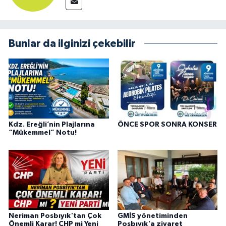
Bunlar da ilginizi çekebilir
Kdz. Ereğli’nin Plajlarına
ÖNCE SPOR SONRA KONSER
“Mükemmel” Notu!
Neriman Posbıyık'tan Çok
GMİS yönetiminden
Önemli Karar! CHP mi Yeni
Posbıyık'a ziyaret