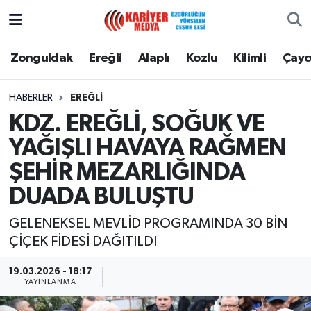
Zonguldak
Zonguldak Nöbetçi Eczaneler
Zonguldak
Ereğli
Alaplı
Kozlu
Kilimli
Çay
Ereğli
Zonguldak Hava Durumu
HABERLER
EREĞLI
KDZ. EREĞLİ, SOĞUK VE
Alaplı
Zonguldak Namaz Vakitleri
YAĞIŞLI HAVAYA RAĞMEN
Kozlu
Zonguldak Trafik Yoğunluk Haritası
ŞEHİR MEZARLIĞINDA
DUADA BULUŞTU
Kilimli
Puan Durumu ve Fikstür
GELENEKSEL MEVLİD PROGRAMINDA 30 BİN
Çaycuma
Tüm Manşetler
ÇİÇEK FİDESİ DAĞITILDI
Gökçebey
Son Dakika Haberleri
19.03.2026 - 18:17
YAYINLANMA
Devrek
Haber Arşivi