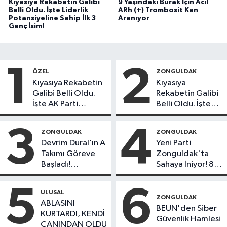
Kıyasıya Rekabetin Galibi
9 Yaşındaki Burak İçin Acil
Belli Oldu. İşte Liderlik
ARh (+) Trombosit Kan
Potansiyeline Sahip İlk 3
Aranıyor
Genç İsim!
1
2
ÖZEL
ZONGULDAK
Kıyasıya Rekabetin
Kıyasıya
Galibi Belli Oldu.
Rekabetin Galibi
İşte AK Parti
Belli Oldu. İşte
Gençlerinden
Liderlik
Liderlik
Potansiyeline
3
4
ZONGULDAK
ZONGULDAK
Potansiyeline Sahip
Sahip İlk 3 Genç
Devrim Dural’ın A
Yeni Parti
İlk 3 İsim!
İsim!
Takımı Göreve
Zonguldak'ta
Başladı!
Sahaya İniyor! 8
Yönetimde
İlçede Kurucu
Kimler Var?
Başkanlar Göreve
5
6
ULUSAL
Başladı
ZONGULDAK
ABLASINI
BEUN'den Siber
KURTARDI, KENDİ
Güvenlik Hamlesi
CANINDAN OLDU