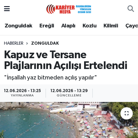
Zonguldak
Zonguldak Nöbetçi Eczaneler
Zonguldak
Ereğli
Alaplı
Kozlu
Kilimli
Çay
Ereğli
Zonguldak Hava Durumu
HABERLER
ZONGULDAK
Kapuz ve Tersane
Alaplı
Zonguldak Namaz Vakitleri
Plajlarının Açılışı Ertelendi
Kozlu
Zonguldak Trafik Yoğunluk Haritası
"İnşallah yaz bitmeden açılış yapılır"
Kilimli
Puan Durumu ve Fikstür
12.06.2026 - 13:25
12.06.2026 - 13:29
YAYINLANMA
GÜNCELLEME
Çaycuma
Tüm Manşetler
Gökçebey
Son Dakika Haberleri
Devrek
Haber Arşivi