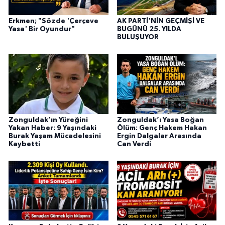
Erkmen; "Sözde 'Çerçeve
AK PARTİ'NİN GEÇMİŞİ VE
Yasa' Bir Oyundur"
BUGÜNÜ 25. YILDA
BULUŞUYOR
Zonguldak’ın Yüreğini
Zonguldak’ı Yasa Boğan
Yakan Haber: 9 Yaşındaki
Ölüm: Genç Hakem Hakan
Burak Yaşam Mücadelesini
Ergin Dalgalar Arasında
Kaybetti
Can Verdi