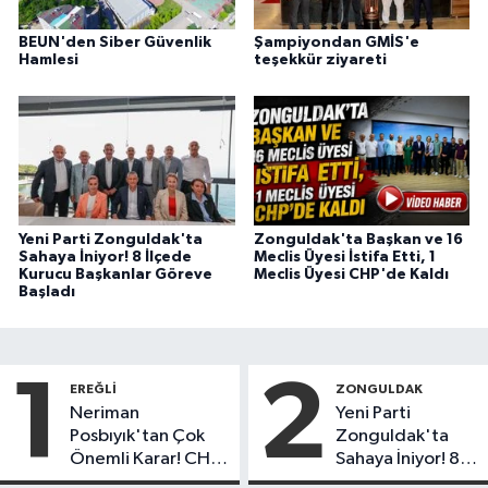
BEUN'den Siber Güvenlik
Şampiyondan GMİS'e
Hamlesi
teşekkür ziyareti
Yeni Parti Zonguldak'ta
Zonguldak'ta Başkan ve 16
Sahaya İniyor! 8 İlçede
Meclis Üyesi İstifa Etti, 1
Kurucu Başkanlar Göreve
Meclis Üyesi CHP'de Kaldı
Başladı
1
2
EREĞLI
ZONGULDAK
Neriman
Yeni Parti
Posbıyık'tan Çok
Zonguldak'ta
Önemli Karar! CHP
Sahaya İniyor! 8
mi Yeni Parti mi?
İlçede Kurucu