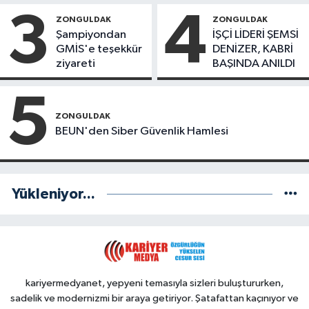
Başkanlar Göreve
3
4
ZONGULDAK
ZONGULDAK
Başladı
Şampiyondan
İŞÇİ LİDERİ ŞEMSİ
GMİS'e teşekkür
DENİZER, KABRİ
ziyareti
BAŞINDA ANILDI
5
ZONGULDAK
BEUN'den Siber Güvenlik Hamlesi
Yükleniyor...
kariyermedyanet, yepyeni temasıyla sizleri buluştururken,
sadelik ve modernizmi bir araya getiriyor. Şatafattan kaçınıyor ve