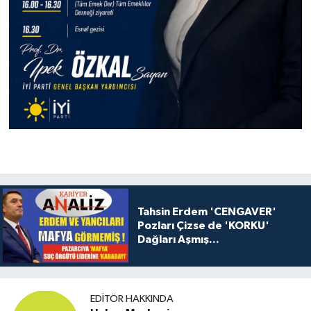
Tahsin Erdem 'CENGAVER'
Pozları Çizse de 'KORKU'
Dağları Aşmış...
EDITÖR HAKKINDA