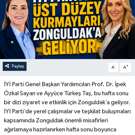
Özel
Mesaj
Dergim
Ulusal
Paylaş
-
+
A
A
​İYİ Parti Genel Başkan Yardımcıları Prof. Dr. İpek
Özkal Sayan ve Ayyüce Türkeş Taş, bu hafta sonu
bir dizi ziyaret ve etkinlik için Zonguldak’a geliyor.
İYİ Parti’de yerel çalışmalar ve teşkilat buluşmaları
kapsamında Zonguldak önemli misafirleri
ağırlamaya hazırlanırken hafta sonu boyunca