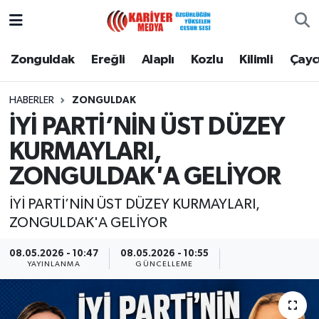
Zonguldak
Zonguldak Nöbetçi Eczaneler
Zonguldak
Ereğli
Alaplı
Kozlu
Kilimli
Çay
Ereğli
Zonguldak Hava Durumu
HABERLER
ZONGULDAK
İYİ PARTİ’NİN ÜST DÜZEY
Alaplı
Zonguldak Namaz Vakitleri
KURMAYLARI,
Kozlu
Zonguldak Trafik Yoğunluk Haritası
ZONGULDAK'A GELİYOR
Kilimli
Puan Durumu ve Fikstür
İYİ PARTİ’NİN ÜST DÜZEY KURMAYLARI,
ZONGULDAK'A GELİYOR
Çaycuma
Tüm Manşetler
08.05.2026 - 10:47
08.05.2026 - 10:55
YAYINLANMA
GÜNCELLEME
Gökçebey
Son Dakika Haberleri
Devrek
Haber Arşivi