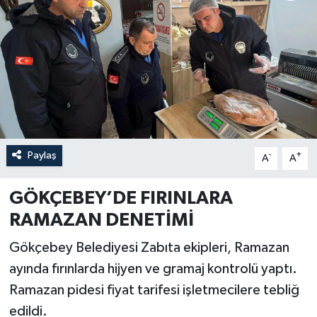
Özel
Mesaj
Dergim
Ulusal
Paylaş
-
+
A
A
GÖKÇEBEY’DE FIRINLARA
RAMAZAN DENETİMİ
Gökçebey Belediyesi Zabıta ekipleri, Ramazan
ayında fırınlarda hijyen ve gramaj kontrolü yaptı.
Ramazan pidesi fiyat tarifesi işletmecilere tebliğ
edildi.