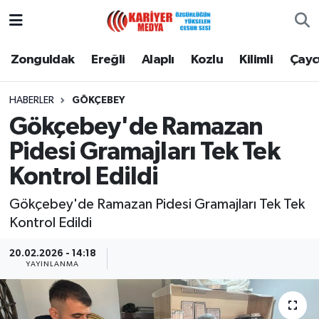
Zonguldak
Zonguldak Nöbetçi Eczaneler
Zonguldak
Ereğli
Alaplı
Kozlu
Kilimli
Çay
Ereğli
Zonguldak Hava Durumu
HABERLER
GÖKÇEBEY
Gökçebey'de Ramazan
Alaplı
Zonguldak Namaz Vakitleri
Pidesi Gramajları Tek Tek
Kozlu
Zonguldak Trafik Yoğunluk Haritası
Kontrol Edildi
Kilimli
Puan Durumu ve Fikstür
Gökçebey'de Ramazan Pidesi Gramajları Tek Tek
Kontrol Edildi
Çaycuma
Tüm Manşetler
20.02.2026 - 14:18
YAYINLANMA
Gökçebey
Son Dakika Haberleri
Devrek
Haber Arşivi