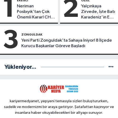
1
2
EREĞLI
ÖZEL
Neriman
Yalçınkaya
Posbıyık'tan Çok
Zirvede, İşte Batı
Önemli Karar! CHP
Karadeniz'in En
mi Yeni Parti mi?
Başarılı Belediye
Başkanı Anket
3
Sonuçları
ZONGULDAK
Yeni Parti Zonguldak'ta Sahaya İniyor! 8 İlçede
Kurucu Başkanlar Göreve Başladı
Yükleniyor...
kariyermedyanet, yepyeni temasıyla sizleri buluştururken,
sadelik ve modernizmi bir araya getiriyor. Şatafattan kaçınıyor ve
insanlara haber okuyabilecekleri bir altyapı sunuyor.