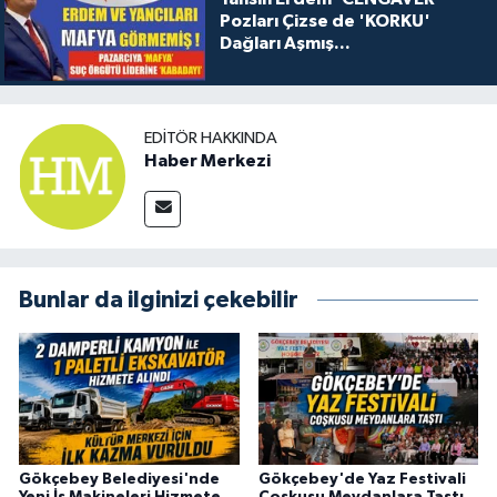
Pozları Çizse de 'KORKU'
Dağları Aşmış...
EDITÖR HAKKINDA
Haber Merkezi
Bunlar da ilginizi çekebilir
Gökçebey Belediyesi'nde
Gökçebey'de Yaz Festivali
Yeni İş Makineleri Hizmete
Coşkusu Meydanlara Taştı