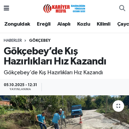
Zonguldak
Zonguldak Nöbetçi Eczaneler
Zonguldak
Ereğli
Alaplı
Kozlu
Kilimli
Çay
Ereğli
Zonguldak Hava Durumu
HABERLER
GÖKÇEBEY
Gökçebey’de Kış
Alaplı
Zonguldak Namaz Vakitleri
Hazırlıkları Hız Kazandı
Kozlu
Zonguldak Trafik Yoğunluk Haritası
Gökçebey’de Kış Hazırlıkları Hız Kazandı
Kilimli
Puan Durumu ve Fikstür
05.10.2025 - 12:31
YAYINLANMA
Çaycuma
Tüm Manşetler
Gökçebey
Son Dakika Haberleri
Devrek
Haber Arşivi