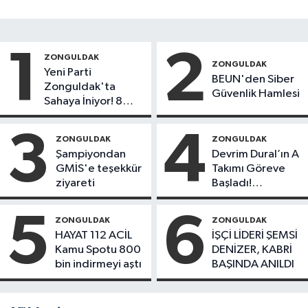
1
2
ZONGULDAK
ZONGULDAK
Yeni Parti
BEUN'den Siber
Zonguldak'ta
Güvenlik Hamlesi
Sahaya İniyor! 8
İlçede Kurucu
Başkanlar Göreve
3
4
ZONGULDAK
ZONGULDAK
Başladı
Şampiyondan
Devrim Dural’ın A
GMİS'e teşekkür
Takımı Göreve
ziyareti
Başladı!
Yönetimde
Kimler Var?
5
6
ZONGULDAK
ZONGULDAK
HAYAT 112 ACİL
İŞÇİ LİDERİ ŞEMSİ
Kamu Spotu 800
DENİZER, KABRİ
bin indirmeyi aştı
BAŞINDA ANILDI