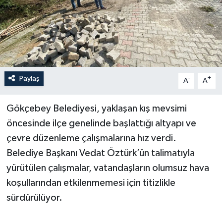
Özel
Mesaj
Dergim
Paylaş
-
+
A
A
Ulusal
Gökçebey Belediyesi, yaklaşan kış mevsimi
öncesinde ilçe genelinde başlattığı altyapı ve
çevre düzenleme çalışmalarına hız verdi.
Belediye Başkanı Vedat Öztürk’ün talimatıyla
yürütülen çalışmalar, vatandaşların olumsuz hava
koşullarından etkilenmemesi için titizlikle
sürdürülüyor.