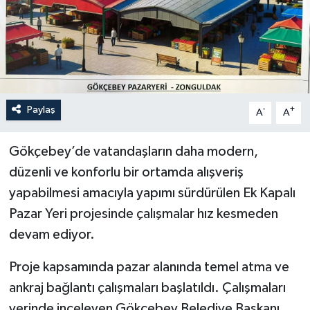
Özel
Mesaj
Dergim
Paylaş
-
+
A
A
Ulusal
Gökçebey’de vatandaşların daha modern,
düzenli ve konforlu bir ortamda alışveriş
yapabilmesi amacıyla yapımı sürdürülen Ek Kapalı
Pazar Yeri projesinde çalışmalar hız kesmeden
devam ediyor.
Proje kapsamında pazar alanında temel atma ve
ankraj bağlantı çalışmaları başlatıldı. Çalışmaları
yerinde inceleyen Gökçebey Belediye Başkanı