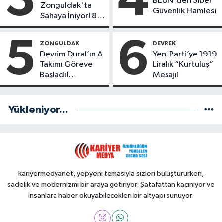
3
4
BEUN'den Siber
Zonguldak'ta
Güvenlik Hamlesi
Sahaya İniyor! 8
İlçede Kurucu
Başkanlar
5
6
ZONGULDAK
DEVREK
Göreve Başladı
Devrim Dural’ın A
Yeni Parti’ye 1919
Takımı Göreve
Liralık “Kurtuluş”
Başladı!
Mesajı!
Yönetimde
Kimler Var?
Yükleniyor...
kariyermedyanet, yepyeni temasıyla sizleri buluştururken,
sadelik ve modernizmi bir araya getiriyor. Şatafattan kaçınıyor ve
insanlara haber okuyabilecekleri bir altyapı sunuyor.