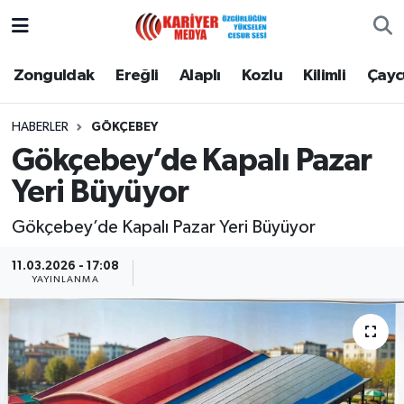
Zonguldak
Zonguldak Nöbetçi Eczaneler
Zonguldak
Ereğli
Alaplı
Kozlu
Kilimli
Çay
Ereğli
Zonguldak Hava Durumu
HABERLER
GÖKÇEBEY
Gökçebey’de Kapalı Pazar
Alaplı
Zonguldak Namaz Vakitleri
Yeri Büyüyor
Kozlu
Zonguldak Trafik Yoğunluk Haritası
Gökçebey’de Kapalı Pazar Yeri Büyüyor
Kilimli
Puan Durumu ve Fikstür
11.03.2026 - 17:08
YAYINLANMA
Çaycuma
Tüm Manşetler
Gökçebey
Son Dakika Haberleri
Devrek
Haber Arşivi