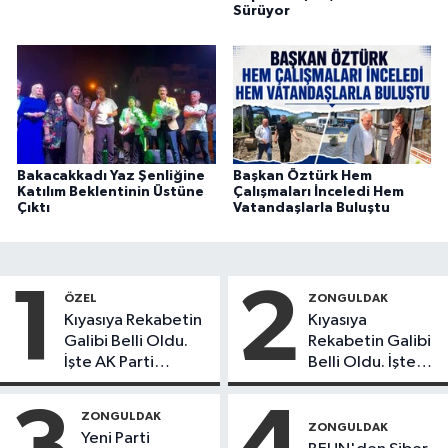
Sürüyor
Bakacakkadı Yaz Şenliğine
Başkan Öztürk Hem
Katılım Beklentinin Üstüne
Çalışmaları İnceledi Hem
Çıktı
Vatandaşlarla Buluştu
1
2
ÖZEL
ZONGULDAK
Kıyasıya Rekabetin
Kıyasıya
Galibi Belli Oldu.
Rekabetin Galibi
İşte AK Parti
Belli Oldu. İşte
Gençlerinden
Liderlik
Liderlik
Potansiyeline
ZONGULDAK
Potansiyeline Sahip
Sahip İlk 3 Genç
ZONGULDAK
Yeni Parti
İlk 3 İsim!
İsim!