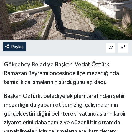
Özel
Mesaj
Dergim
Paylaş
-
+
A
A
Ulusal
Gökçebey Belediye Başkanı Vedat Öztürk,
Ramazan Bayramı öncesinde ilçe mezarlığında
temizlik çalışmalarının sürdüğünü açıkladı.
Başkan Öztürk, belediye ekipleri tarafından şehir
mezarlığında yabani ot temizliği çalışmalarının
gerçekleştirildiğini belirterek, vatandaşların kabir
ziyaretlerini daha temiz ve düzenli bir ortamda
yapabilmeleri için çalışmaların aralıksız devam