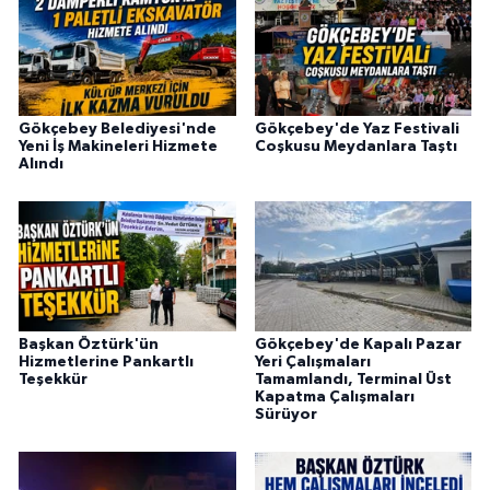
Gökçebey Belediyesi'nde
Gökçebey'de Yaz Festivali
Yeni İş Makineleri Hizmete
Coşkusu Meydanlara Taştı
Alındı
Başkan Öztürk'ün
Gökçebey'de Kapalı Pazar
Hizmetlerine Pankartlı
Yeri Çalışmaları
Teşekkür
Tamamlandı, Terminal Üst
Kapatma Çalışmaları
Sürüyor