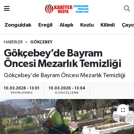
Zonguldak
Zonguldak Nöbetçi Eczaneler
Zonguldak
Ereğli
Alaplı
Kozlu
Kilimli
Çay
Ereğli
Zonguldak Hava Durumu
HABERLER
GÖKÇEBEY
Gökçebey’de Bayram
Alaplı
Zonguldak Namaz Vakitleri
Öncesi Mezarlık Temizliği
Kozlu
Zonguldak Trafik Yoğunluk Haritası
Gökçebey’de Bayram Öncesi Mezarlık Temizliği
Kilimli
Puan Durumu ve Fikstür
10.03.2026 - 13:01
10.03.2026 - 13:04
YAYINLANMA
GÜNCELLEME
Çaycuma
Tüm Manşetler
Gökçebey
Son Dakika Haberleri
Devrek
Haber Arşivi