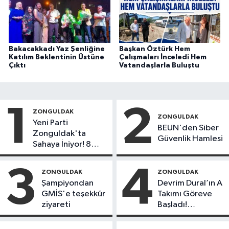
Bakacakkadı Yaz Şenliğine
Başkan Öztürk Hem
Katılım Beklentinin Üstüne
Çalışmaları İnceledi Hem
Çıktı
Vatandaşlarla Buluştu
1
2
ZONGULDAK
ZONGULDAK
Yeni Parti
BEUN'den Siber
Zonguldak'ta
Güvenlik Hamlesi
Sahaya İniyor! 8
İlçede Kurucu
Başkanlar Göreve
3
4
ZONGULDAK
ZONGULDAK
Başladı
Şampiyondan
Devrim Dural’ın A
GMİS'e teşekkür
Takımı Göreve
ziyareti
Başladı!
Yönetimde
Kimler Var?