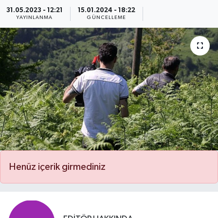
31.05.2023 - 12:21
15.01.2024 - 18:22
Özel
YAYINLANMA
GÜNCELLEME
Mesaj
Dergim
Ulusal
Henüz içerik girmediniz