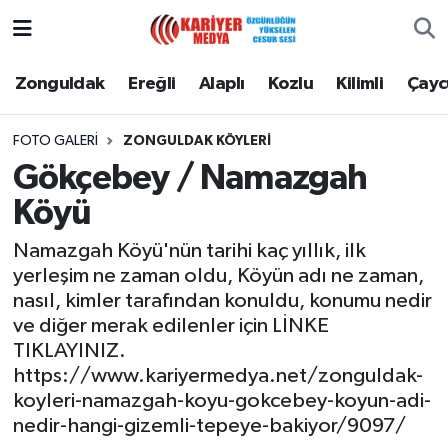
Zonguldak
Zonguldak Nöbetçi Eczaneler
Zonguldak
Ereğli
Alaplı
Kozlu
Kilimli
Çay
Ereğli
Zonguldak Hava Durumu
FOTO GALERI
ZONGULDAK KÖYLERİ
Gökçebey / Namazgah
Alaplı
Zonguldak Namaz Vakitleri
Köyü
Kozlu
Zonguldak Trafik Yoğunluk Haritası
Namazgah Köyü'nün tarihi kaç yıllık, ilk
yerleşim ne zaman oldu, Köyün adı ne zaman,
Kilimli
Puan Durumu ve Fikstür
nasıl, kimler tarafından konuldu, konumu nedir
ve diğer merak edilenler için LİNKE
Çaycuma
Tüm Manşetler
TIKLAYINIZ.
https://www.kariyermedya.net/zonguldak-
Gökçebey
Son Dakika Haberleri
koyleri-namazgah-koyu-gokcebey-koyun-adi-
nedir-hangi-gizemli-tepeye-bakiyor/9097/
Devrek
Haber Arşivi