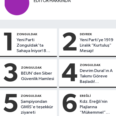
EDITÖR HAKKINDA
1
2
ZONGULDAK
DEVREK
Yeni Parti
Yeni Parti’ye 1919
Zonguldak'ta
Liralık “Kurtuluş”
Sahaya İniyor! 8
Mesajı!
İlçede Kurucu
Başkanlar Göreve
3
4
ZONGULDAK
Başladı
ZONGULDAK
Devrim Dural’ın A
BEUN'den Siber
Takımı Göreve
Güvenlik Hamlesi
Başladı!
Yönetimde
Kimler Var?
5
6
ZONGULDAK
EREĞLI
Şampiyondan
Kdz. Ereğli’nin
GMİS'e teşekkür
Plajlarına
ziyareti
“Mükemmel”