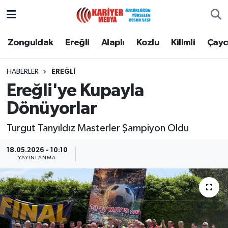
Zonguldak
Zonguldak Nöbetçi Eczaneler
Zonguldak
Ereğli
Alaplı
Kozlu
Kilimli
Çay
Ereğli
Zonguldak Hava Durumu
HABERLER
EREĞLI
Ereğli'ye Kupayla
Alaplı
Zonguldak Namaz Vakitleri
Dönüyorlar
Kozlu
Zonguldak Trafik Yoğunluk Haritası
Turgut Tanyıldız Masterler Şampiyon Oldu
Kilimli
Puan Durumu ve Fikstür
18.05.2026 - 10:10
YAYINLANMA
Çaycuma
Tüm Manşetler
Gökçebey
Son Dakika Haberleri
Devrek
Haber Arşivi