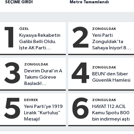
SEÇİME GİRDİ
Metre Tamamlandı
1
2
ÖZEL
ZONGULDAK
Kıyasıya Rekabetin
Yeni Parti
Galibi Belli Oldu.
Zonguldak'ta
İşte AK Parti
Sahaya İniyor! 8
Gençlerinden
İlçede Kurucu
Liderlik
Başkanlar Göreve
3
4
ZONGULDAK
Potansiyeline Sahip
Başladı
ZONGULDAK
Devrim Dural’ın A
İlk 3 İsim!
BEUN'den Siber
Takımı Göreve
Güvenlik Hamlesi
Başladı!
Yönetimde
Kimler Var?
5
6
DEVREK
ZONGULDAK
Yeni Parti’ye 1919
HAYAT 112 ACİL
Liralık “Kurtuluş”
Kamu Spotu 800
Mesajı!
bin indirmeyi aştı