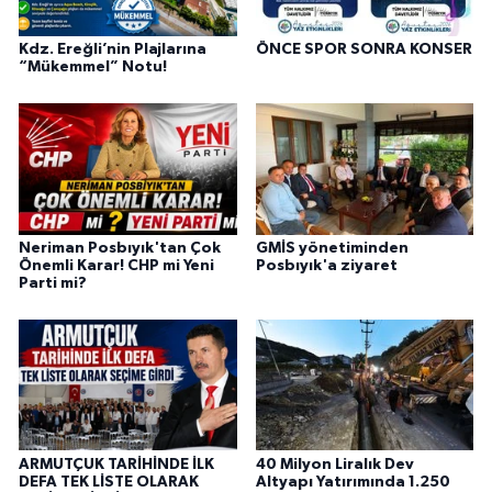
Kdz. Ereğli’nin Plajlarına
ÖNCE SPOR SONRA KONSER
“Mükemmel” Notu!
Neriman Posbıyık'tan Çok
GMİS yönetiminden
Önemli Karar! CHP mi Yeni
Posbıyık'a ziyaret
Parti mi?
ARMUTÇUK TARİHİNDE İLK
40 Milyon Liralık Dev
DEFA TEK LİSTE OLARAK
Altyapı Yatırımında 1.250