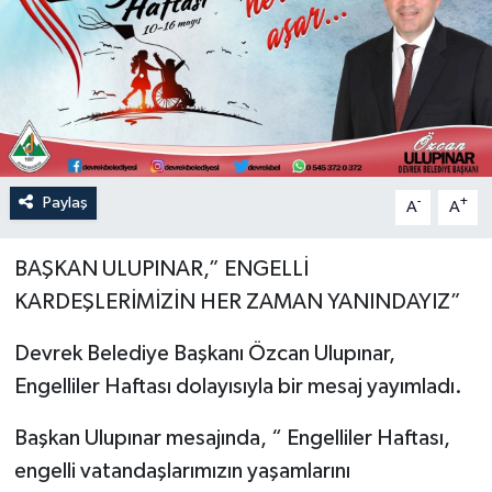
Özel
Mesaj
Dergim
Paylaş
-
+
Ulusal
A
A
BAŞKAN ULUPINAR,” ENGELLİ
KARDEŞLERİMİZİN HER ZAMAN YANINDAYIZ”
Devrek Belediye Başkanı Özcan Ulupınar,
Engelliler Haftası dolayısıyla bir mesaj yayımladı.
Başkan Ulupınar mesajında, “ Engelliler Haftası,
engelli vatandaşlarımızın yaşamlarını