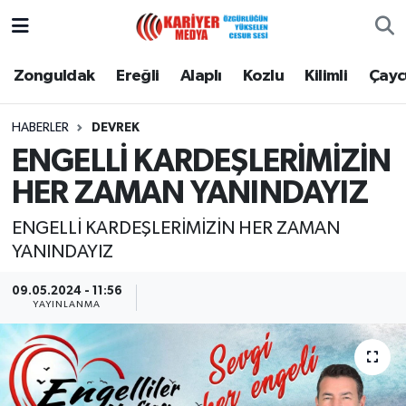
Zonguldak
Zonguldak Nöbetçi Eczaneler
Zonguldak
Ereğli
Alaplı
Kozlu
Kilimli
Çay
Ereğli
Zonguldak Hava Durumu
HABERLER
DEVREK
ENGELLİ KARDEŞLERİMİZİN
Alaplı
Zonguldak Namaz Vakitleri
HER ZAMAN YANINDAYIZ
Kozlu
Zonguldak Trafik Yoğunluk Haritası
ENGELLİ KARDEŞLERİMİZİN HER ZAMAN
YANINDAYIZ
Kilimli
Puan Durumu ve Fikstür
09.05.2024 - 11:56
Çaycuma
Tüm Manşetler
YAYINLANMA
Gökçebey
Son Dakika Haberleri
Devrek
Haber Arşivi