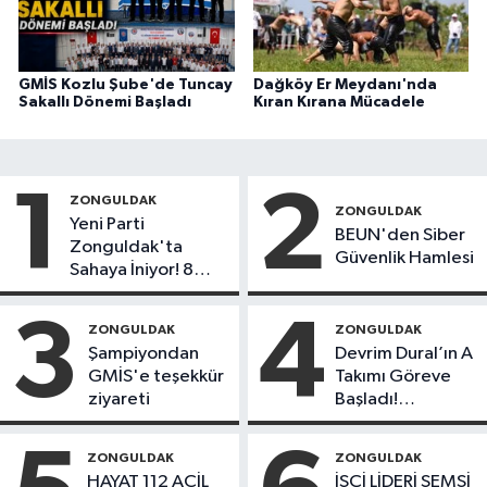
GMİS Kozlu Şube'de Tuncay
Dağköy Er Meydanı'nda
Sakallı Dönemi Başladı
Kıran Kırana Mücadele
1
2
ZONGULDAK
ZONGULDAK
Yeni Parti
BEUN'den Siber
Zonguldak'ta
Güvenlik Hamlesi
Sahaya İniyor! 8
İlçede Kurucu
Başkanlar Göreve
3
4
ZONGULDAK
ZONGULDAK
Başladı
Şampiyondan
Devrim Dural’ın A
GMİS'e teşekkür
Takımı Göreve
ziyareti
Başladı!
Yönetimde
Kimler Var?
ZONGULDAK
ZONGULDAK
HAYAT 112 ACİL
İŞÇİ LİDERİ ŞEMSİ