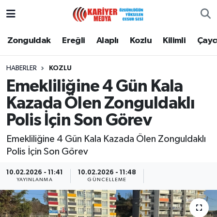
Zonguldak
Zonguldak Nöbetçi Eczaneler
Zonguldak
Ereğli
Alaplı
Kozlu
Kilimli
Çay
Ereğli
Zonguldak Hava Durumu
HABERLER
KOZLU
Emekliliğine 4 Gün Kala
Alaplı
Zonguldak Namaz Vakitleri
Kazada Ölen Zonguldaklı
Kozlu
Zonguldak Trafik Yoğunluk Haritası
Polis İçin Son Görev
Kilimli
Puan Durumu ve Fikstür
Emekliliğine 4 Gün Kala Kazada Ölen Zonguldaklı
Polis İçin Son Görev
Çaycuma
Tüm Manşetler
10.02.2026 - 11:41
10.02.2026 - 11:48
YAYINLANMA
GÜNCELLEME
Gökçebey
Son Dakika Haberleri
Devrek
Haber Arşivi