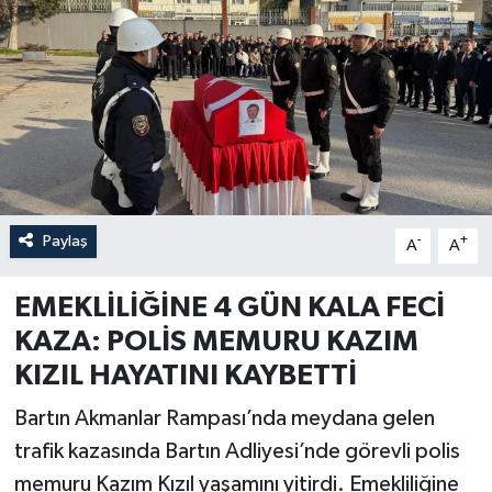
Özel
Mesaj
Dergim
Ulusal
Paylaş
-
+
A
A
EMEKLİLİĞİNE 4 GÜN KALA FECİ
KAZA: POLİS MEMURU KAZIM
KIZIL HAYATINI KAYBETTİ
Bartın Akmanlar Rampası’nda meydana gelen
trafik kazasında Bartın Adliyesi’nde görevli polis
memuru Kazım Kızıl yaşamını yitirdi. Emekliliğine