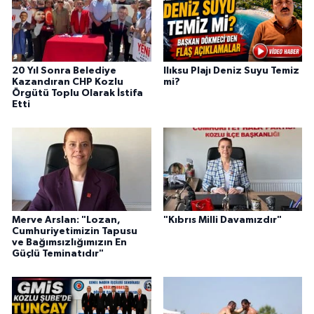
20 Yıl Sonra Belediye
Ilıksu Plajı Deniz Suyu Temiz
Kazandıran CHP Kozlu
mi?
Örgütü Toplu Olarak İstifa
Etti
Merve Arslan: "Lozan,
"Kıbrıs Milli Davamızdır"
Cumhuriyetimizin Tapusu
ve Bağımsızlığımızın En
Güçlü Teminatıdır"