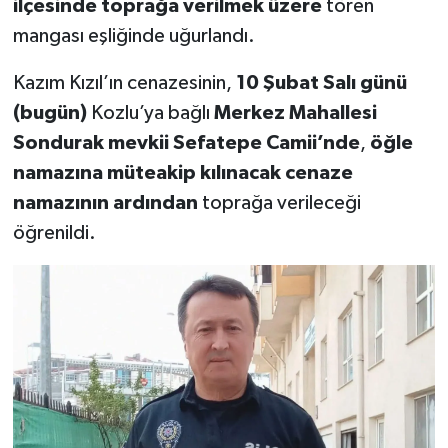
ilçesinde toprağa verilmek üzere
tören
mangası eşliğinde uğurlandı.
Kazım Kızıl’ın cenazesinin,
10 Şubat Salı günü
(bugün)
Kozlu’ya bağlı
Merkez Mahallesi
Sondurak mevkii Sefatepe Camii’nde
,
öğle
namazına müteakip kılınacak cenaze
namazının ardından
toprağa verileceği
öğrenildi.