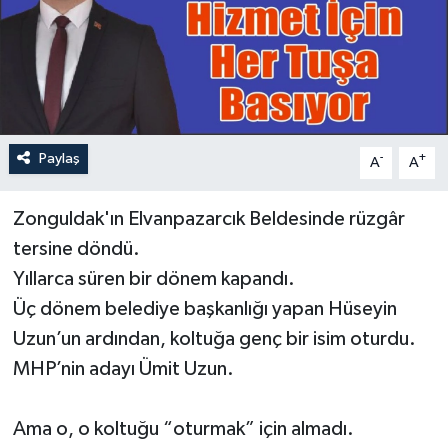
Özel
Mesaj
Dergim
Paylaş
-
+
A
A
Ulusal
Zonguldak'ın Elvanpazarcık Beldesinde rüzgâr
tersine döndü.
Yıllarca süren bir dönem kapandı.
Üç dönem belediye başkanlığı yapan Hüseyin
Uzun’un ardından, koltuğa genç bir isim oturdu.
MHP’nin adayı Ümit Uzun.
Ama o, o koltuğu “oturmak” için almadı.