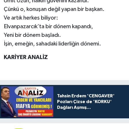
Ümit Uzun, halkın güvenini kazandı.
Çünkü o, konuşan değil yapan bir başkan.
Ve artık herkes biliyor:
Elvanpazarcık’ta bir dönem kapandı,
Yeni bir dönem başladı.
İşin, emeğin, sahadaki liderliğin dönemi.
KARİYER ANALİZ
Tahsin Erdem 'CENGAVER'
Pozları Çizse de 'KORKU'
Dağları Aşmış...