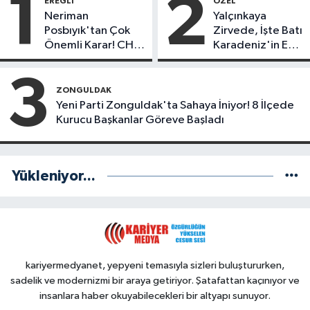
1
2
EREĞLI
ÖZEL
Neriman
Yalçınkaya
Posbıyık'tan Çok
Zirvede, İşte Batı
Önemli Karar! CHP
Karadeniz'in En
mi Yeni Parti mi?
Başarılı Belediye
Başkanı Anket
3
Sonuçları
ZONGULDAK
Yeni Parti Zonguldak'ta Sahaya İniyor! 8 İlçede
Kurucu Başkanlar Göreve Başladı
Yükleniyor...
kariyermedyanet, yepyeni temasıyla sizleri buluştururken,
sadelik ve modernizmi bir araya getiriyor. Şatafattan kaçınıyor ve
insanlara haber okuyabilecekleri bir altyapı sunuyor.