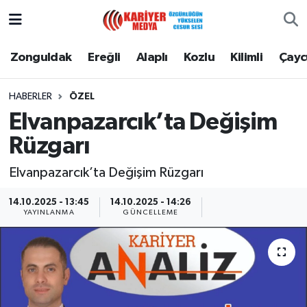
Zonguldak
Zonguldak Nöbetçi Eczaneler
Zonguldak
Ereğli
Alaplı
Kozlu
Kilimli
Çay
Ereğli
Zonguldak Hava Durumu
HABERLER
ÖZEL
Elvanpazarcık’ta Değişim
Alaplı
Zonguldak Namaz Vakitleri
Rüzgarı
Kozlu
Zonguldak Trafik Yoğunluk Haritası
Elvanpazarcık’ta Değişim Rüzgarı
Kilimli
Puan Durumu ve Fikstür
14.10.2025 - 13:45
14.10.2025 - 14:26
YAYINLANMA
GÜNCELLEME
Çaycuma
Tüm Manşetler
Gökçebey
Son Dakika Haberleri
Devrek
Haber Arşivi