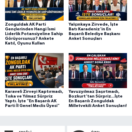
Zonguldak AK Parti
Yalçınkaya Zirvede, İşte
Gençlerinden Hangi İsmi
Batı Karadeniz'in En
Liderlik Potansiyeline Sahip
Başarılı Belediye Başkanı
Görüyorsunuz? Ankete
Anket Sonuçları
Katıl, Oyunu Kullan
Karaveli Zirveyi Kaptırmadı,
Yavuzyılmaz Şaşırtmadı,
Tıska ve Yılmaz Sürpriz
Bozkurt'tan Sürpriz...İşte
Yaptı. İşte "En Başarılı AK
En Başarılı Zonguldak
Parti İl Genel Meclis Üyesi"
Milletvekili Anket Sonuçları!