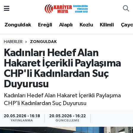
Zonguldak
Zonguldak Nöbetçi Eczaneler
Zonguldak
Ereğli
Alaplı
Kozlu
Kilimli
Çay
Ereğli
Zonguldak Hava Durumu
HABERLER
ZONGULDAK
Kadınları Hedef Alan
Alaplı
Zonguldak Namaz Vakitleri
Hakaret İçerikli Paylaşıma
Kozlu
Zonguldak Trafik Yoğunluk Haritası
CHP'li Kadınlardan Suç
Duyurusu
Kilimli
Puan Durumu ve Fikstür
Kadınları Hedef Alan Hakaret İçerikli Paylaşıma
Çaycuma
Tüm Manşetler
CHP'li Kadınlardan Suç Duyurusu
Gökçebey
Son Dakika Haberleri
20.05.2026 - 16:18
20.05.2026 - 16:22
YAYINLANMA
GÜNCELLEME
Devrek
Haber Arşivi