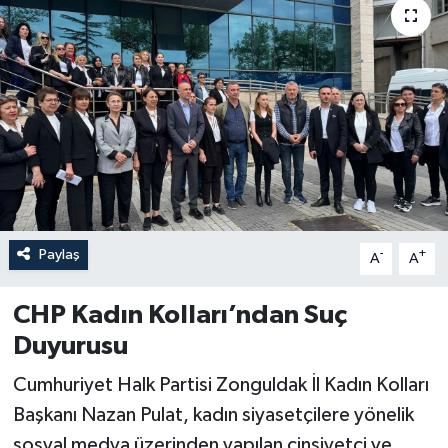
Özel
Mesaj
Dergim
Ulusal
Paylaş
-
+
A
A
CHP Kadın Kolları’ndan Suç
Duyurusu
Cumhuriyet Halk Partisi Zonguldak İl Kadın Kolları
Başkanı Nazan Pulat, kadın siyasetçilere yönelik
sosyal medya üzerinden yapılan cinsiyetçi ve