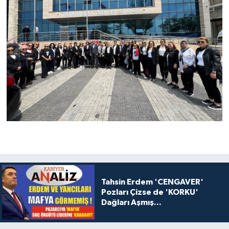
Tahsin Erdem 'CENGAVER'
Pozları Çizse de 'KORKU'
Dağları Aşmış...