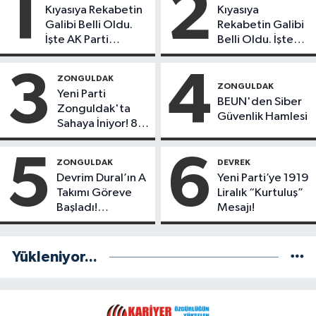
1
2
Kıyasıya Rekabetin
Kıyasıya
Galibi Belli Oldu.
Rekabetin Galibi
İşte AK Parti
Belli Oldu. İşte
Gençlerinden
Liderlik
Liderlik
Potansiyeline
3
4
ZONGULDAK
Potansiyeline Sahip
Sahip İlk 3 Genç
ZONGULDAK
Yeni Parti
İlk 3 İsim!
İsim!
BEUN'den Siber
Zonguldak'ta
Güvenlik Hamlesi
Sahaya İniyor! 8
İlçede Kurucu
Başkanlar
5
6
ZONGULDAK
DEVREK
Göreve Başladı
Devrim Dural’ın A
Yeni Parti’ye 1919
Takımı Göreve
Liralık “Kurtuluş”
Başladı!
Mesajı!
Yönetimde
Kimler Var?
Yükleniyor...