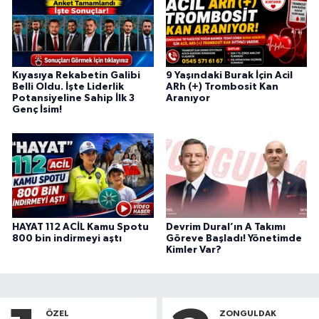
Kıyasıya Rekabetin Galibi
9 Yaşındaki Burak İçin Acil
Belli Oldu. İşte Liderlik
ARh (+) Trombosit Kan
Potansiyeline Sahip İlk 3
Aranıyor
Genç İsim!
HAYAT 112 ACİL Kamu Spotu
Devrim Dural’ın A Takımı
800 bin indirmeyi aştı
Göreve Başladı! Yönetimde
Kimler Var?
ÖZEL
ZONGULDAK