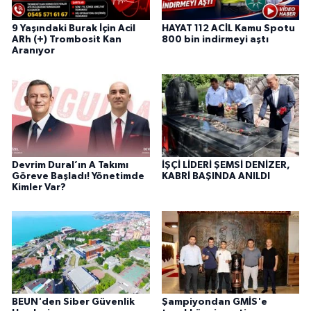
9 Yaşındaki Burak İçin Acil
HAYAT 112 ACİL Kamu Spotu
ARh (+) Trombosit Kan
800 bin indirmeyi aştı
Aranıyor
Devrim Dural’ın A Takımı
İŞÇİ LİDERİ ŞEMSİ DENİZER,
Göreve Başladı! Yönetimde
KABRİ BAŞINDA ANILDI
Kimler Var?
BEUN'den Siber Güvenlik
Şampiyondan GMİS'e