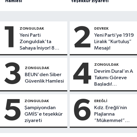
Hamlesi
teşekkür ziyareti
1
2
ZONGULDAK
DEVREK
Yeni Parti
Yeni Parti’ye 1919
Zonguldak'ta
Liralık “Kurtuluş”
Sahaya İniyor! 8
Mesajı!
İlçede Kurucu
Başkanlar Göreve
3
4
ZONGULDAK
Başladı
ZONGULDAK
Devrim Dural’ın A
BEUN'den Siber
Takımı Göreve
Güvenlik Hamlesi
Başladı!
Yönetimde
Kimler Var?
5
6
ZONGULDAK
EREĞLI
Şampiyondan
Kdz. Ereğli’nin
GMİS'e teşekkür
Plajlarına
ziyareti
“Mükemmel”
Notu!