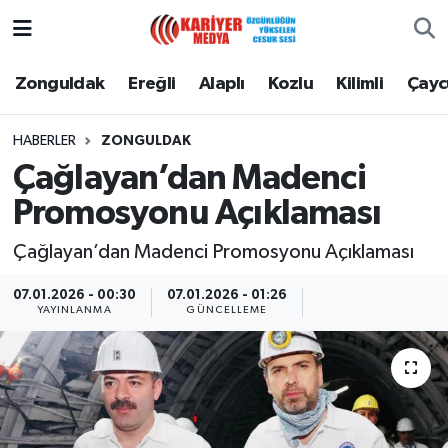
Zonguldak
Zonguldak Nöbetçi Eczaneler
Zonguldak
Ereğli
Alaplı
Kozlu
Kilimli
Çay
Ereğli
Zonguldak Hava Durumu
HABERLER
ZONGULDAK
Çağlayan’dan Madenci
Alaplı
Zonguldak Namaz Vakitleri
Promosyonu Açıklaması
Kozlu
Zonguldak Trafik Yoğunluk Haritası
Çağlayan’dan Madenci Promosyonu Açıklaması
Kilimli
Puan Durumu ve Fikstür
07.01.2026 - 00:30
07.01.2026 - 01:26
YAYINLANMA
GÜNCELLEME
Çaycuma
Tüm Manşetler
Gökçebey
Son Dakika Haberleri
Devrek
Haber Arşivi