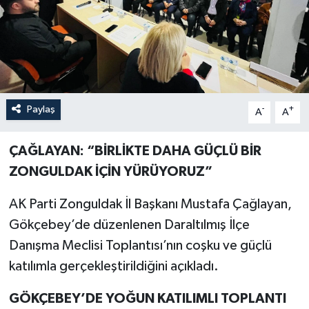
Özel
Mesaj
Dergim
Paylaş
-
+
A
A
Ulusal
ÇAĞLAYAN: “BİRLİKTE DAHA GÜÇLÜ BİR
ZONGULDAK İÇİN YÜRÜYORUZ”
AK Parti Zonguldak İl Başkanı Mustafa Çağlayan,
Gökçebey’de düzenlenen Daraltılmış İlçe
Danışma Meclisi Toplantısı’nın coşku ve güçlü
katılımla gerçekleştirildiğini açıkladı.
GÖKÇEBEY’DE YOĞUN KATILIMLI TOPLANTI