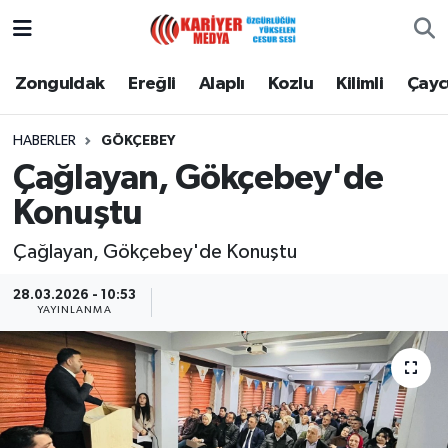
Zonguldak
Zonguldak Nöbetçi Eczaneler
Zonguldak
Ereğli
Alaplı
Kozlu
Kilimli
Çay
Ereğli
Zonguldak Hava Durumu
HABERLER
GÖKÇEBEY
Çağlayan, Gökçebey'de
Alaplı
Zonguldak Namaz Vakitleri
Konuştu
Kozlu
Zonguldak Trafik Yoğunluk Haritası
Çağlayan, Gökçebey'de Konuştu
Kilimli
Puan Durumu ve Fikstür
28.03.2026 - 10:53
YAYINLANMA
Çaycuma
Tüm Manşetler
Gökçebey
Son Dakika Haberleri
Devrek
Haber Arşivi