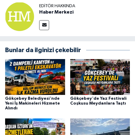
EDITÖR HAKKINDA
Haber Merkezi
Bunlar da ilginizi çekebilir
Gökçebey Belediyesi'nde
Gökçebey'de Yaz Festivali
Yeni İş Makineleri Hizmete
Coşkusu Meydanlara Taştı
Alındı