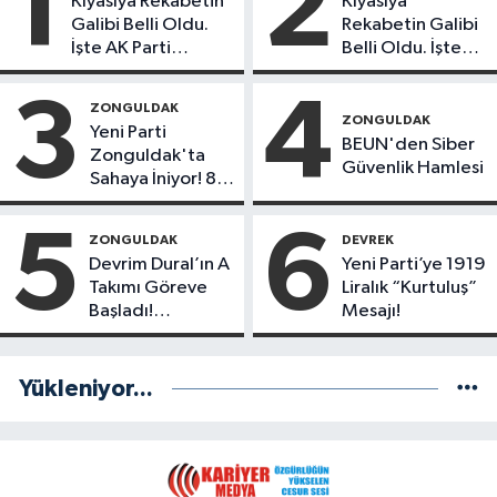
1
2
Kıyasıya Rekabetin
Kıyasıya
Galibi Belli Oldu.
Rekabetin Galibi
İşte AK Parti
Belli Oldu. İşte
Gençlerinden
Liderlik
Liderlik
Potansiyeline
3
4
ZONGULDAK
Potansiyeline Sahip
Sahip İlk 3 Genç
ZONGULDAK
Yeni Parti
İlk 3 İsim!
İsim!
BEUN'den Siber
Zonguldak'ta
Güvenlik Hamlesi
Sahaya İniyor! 8
İlçede Kurucu
Başkanlar
5
6
ZONGULDAK
DEVREK
Göreve Başladı
Devrim Dural’ın A
Yeni Parti’ye 1919
Takımı Göreve
Liralık “Kurtuluş”
Başladı!
Mesajı!
Yönetimde
Kimler Var?
Yükleniyor...