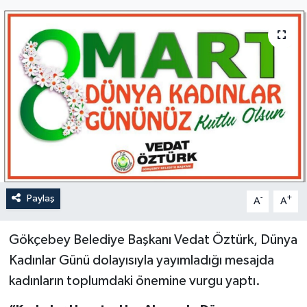
Özel
Mesaj
Dergim
Ulusal
Paylaş
-
+
A
A
Gökçebey Belediye Başkanı Vedat Öztürk, Dünya
Kadınlar Günü dolayısıyla yayımladığı mesajda
kadınların toplumdaki önemine vurgu yaptı.