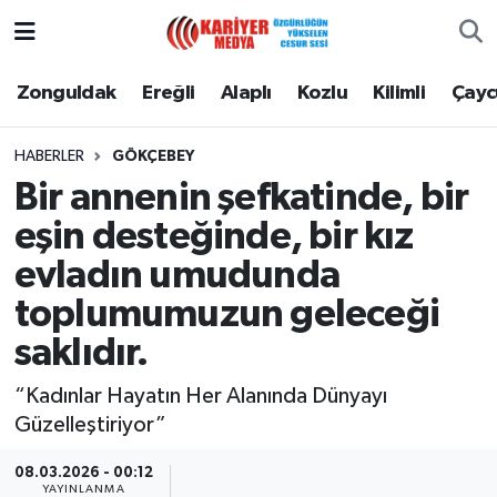
Zonguldak
Zonguldak Nöbetçi Eczaneler
Zonguldak
Ereğli
Alaplı
Kozlu
Kilimli
Çay
Ereğli
Zonguldak Hava Durumu
HABERLER
GÖKÇEBEY
Bir annenin şefkatinde, bir
Alaplı
Zonguldak Namaz Vakitleri
eşin desteğinde, bir kız
Kozlu
Zonguldak Trafik Yoğunluk Haritası
evladın umudunda
toplumumuzun geleceği
Kilimli
Puan Durumu ve Fikstür
saklıdır.
Çaycuma
Tüm Manşetler
“Kadınlar Hayatın Her Alanında Dünyayı
Güzelleştiriyor”
Gökçebey
Son Dakika Haberleri
08.03.2026 - 00:12
Devrek
Haber Arşivi
YAYINLANMA