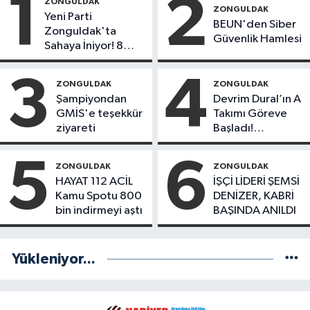
1
2
ZONGULDAK
ZONGULDAK
Yeni Parti
BEUN'den Siber
Zonguldak'ta
Güvenlik Hamlesi
Sahaya İniyor! 8
İlçede Kurucu
Başkanlar Göreve
3
4
ZONGULDAK
ZONGULDAK
Başladı
Şampiyondan
Devrim Dural’ın A
GMİS'e teşekkür
Takımı Göreve
ziyareti
Başladı!
Yönetimde
Kimler Var?
5
6
ZONGULDAK
ZONGULDAK
HAYAT 112 ACİL
İŞÇİ LİDERİ ŞEMSİ
Kamu Spotu 800
DENİZER, KABRİ
bin indirmeyi aştı
BAŞINDA ANILDI
Yükleniyor...