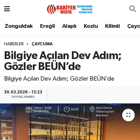
Zonguldak
Zonguldak Nöbetçi Eczaneler
Zonguldak
Ereğli
Alaplı
Kozlu
Kilimli
Çay
Ereğli
Zonguldak Hava Durumu
HABERLER
ÇAYCUMA
Bilgiye Açılan Dev Adım;
Alaplı
Zonguldak Namaz Vakitleri
Gözler BEÜN’de
Kozlu
Zonguldak Trafik Yoğunluk Haritası
Bilgiye Açılan Dev Adım; Gözler BEÜN’de
Kilimli
Puan Durumu ve Fikstür
30.03.2026 - 13:23
YAYINLANMA
Çaycuma
Tüm Manşetler
Gökçebey
Son Dakika Haberleri
Devrek
Haber Arşivi