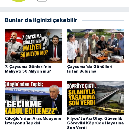
Bunlar da ilginizi çekebilir
7. Çaycuma Günleri'nin
Çaycuma'da Gönülleri
Maliyeti 50 Milyon mu?
Isıtan Buluşma
Çiloğlu'ndan Araç Muayene
Filyos’ta Acı Olay: Güvenlik
İstasyonu Tepkisi
Görevlisi Köprüde Hayatına
Son Verdi