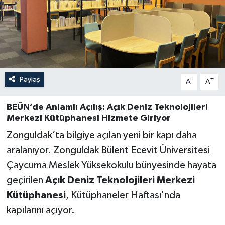
Özel
Mesaj
Dergim
Paylaş
-
+
A
A
Ulusal
BEÜN’de Anlamlı Açılış: Açık Deniz Teknolojileri
Merkezi Kütüphanesi Hizmete Giriyor
Zonguldak’ta bilgiye açılan yeni bir kapı daha
aralanıyor. Zonguldak Bülent Ecevit Üniversitesi
Çaycuma Meslek Yüksekokulu bünyesinde hayata
geçirilen
Açık Deniz Teknolojileri Merkezi
Kütüphanesi
, Kütüphaneler Haftası'nda
kapılarını açıyor.