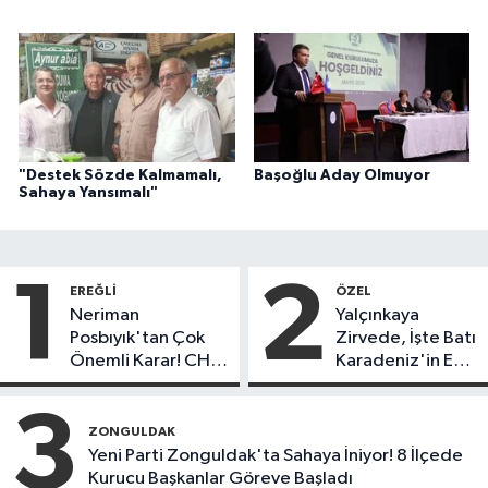
"Destek Sözde Kalmamalı,
Başoğlu Aday Olmuyor
Sahaya Yansımalı"
1
2
EREĞLI
ÖZEL
Neriman
Yalçınkaya
Posbıyık'tan Çok
Zirvede, İşte Batı
Önemli Karar! CHP
Karadeniz'in En
mi Yeni Parti mi?
Başarılı Belediye
Başkanı Anket
3
Sonuçları
ZONGULDAK
Yeni Parti Zonguldak'ta Sahaya İniyor! 8 İlçede
Kurucu Başkanlar Göreve Başladı