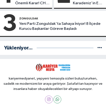
Önemli Karar! CHP
Karadeniz'in En
mi Yeni Parti mi?
Başarılı Belediye
Başkanı Anket
3
Sonuçları
ZONGULDAK
Yeni Parti Zonguldak'ta Sahaya İniyor! 8 İlçede
Kurucu Başkanlar Göreve Başladı
Yükleniyor...
kariyermedyanet, yepyeni temasıyla sizleri buluştururken,
sadelik ve modernizmi bir araya getiriyor. Şatafattan kaçınıyor ve
insanlara haber okuyabilecekleri bir altyapı sunuyor.