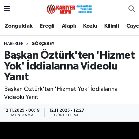
Zonguldak
Zonguldak Nöbetçi Eczaneler
Zonguldak
Ereğli
Alaplı
Kozlu
Kilimli
Çay
Ereğli
Zonguldak Hava Durumu
HABERLER
GÖKÇEBEY
Başkan Öztürk'ten 'Hizmet
Alaplı
Zonguldak Namaz Vakitleri
Yok' İddialarına Videolu
Kozlu
Zonguldak Trafik Yoğunluk Haritası
Yanıt
Kilimli
Puan Durumu ve Fikstür
Başkan Öztürk'ten 'Hizmet Yok' İddialarına
Videolu Yanıt
Çaycuma
Tüm Manşetler
12.11.2025 - 00:19
12.11.2025 - 12:27
YAYINLANMA
GÜNCELLEME
Gökçebey
Son Dakika Haberleri
Devrek
Haber Arşivi