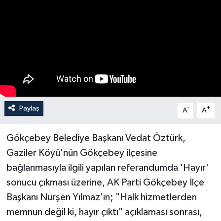
Özel
Mesaj
Dergim
Ulusal
Paylaş
-
+
A
A
Gökçebey Belediye Başkanı Vedat Öztürk,
Gaziler Köyü'nün Gökçebey ilçesine
bağlanmasıyla ilgili yapılan referandumda 'Hayır'
sonucu çıkması üzerine, AK Parti Gökçebey İlçe
Başkanı Nurşen Yılmaz'ın; "Halk hizmetlerden
memnun değil ki, hayır çıktı" açıklaması sonrası,