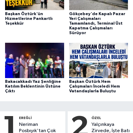
Başkan Öztürk'ün
Gökçebey'de Kapalı Pazar
Hizmetlerine Pankartlı
Yeri Çalışmaları
Teşekkür
Tamamlandı, Terminal Üst
Kapatma Çalışmaları
Sürüyor
Bakacakkadı Yaz Şenliğine
Başkan Öztürk Hem
Katılım Beklentinin Üstüne
Çalışmaları İnceledi Hem
Çıktı
Vatandaşlarla Buluştu
1
2
EREĞLI
ÖZEL
Neriman
Yalçınkaya
Posbıyık'tan Çok
Zirvede, İşte Batı