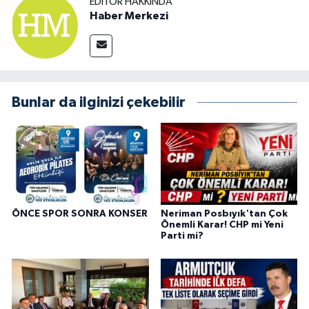
EDITÖR HAKKINDA
Haber Merkezi
Bunlar da ilginizi çekebilir
ÖNCE SPOR SONRA KONSER
Neriman Posbıyık'tan Çok
Önemli Karar! CHP mi Yeni
Parti mi?