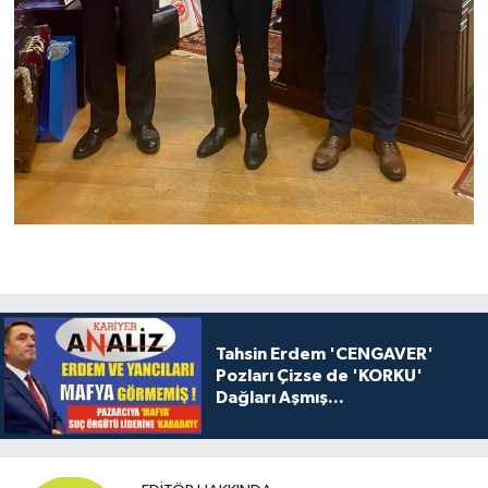
Tahsin Erdem 'CENGAVER'
Pozları Çizse de 'KORKU'
Dağları Aşmış...