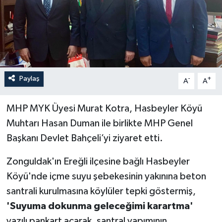
Özel
Mesaj
Dergim
Paylaş
-
+
A
A
Ulusal
MHP MYK Üyesi Murat Kotra, Hasbeyler Köyü
Muhtarı Hasan Duman ile birlikte MHP Genel
Başkanı Devlet Bahçeli’yi ziyaret etti.
Zonguldak'ın Ereğli ilçesine bağlı Hasbeyler
Köyü'nde içme suyu şebekesinin yakınına beton
santrali kurulmasına köylüler tepki göstermiş,
'Suyuma dokunma geleceğimi karartma'
yazılı pankart açarak, santral yapımının