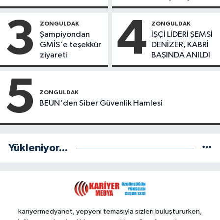
mi Yeni Parti mi?
İlçede Kurucu
Başkanlar Göreve
3
4
ZONGULDAK
ZONGULDAK
Başladı
Şampiyondan
İŞÇİ LİDERİ ŞEMSİ
GMİS'e teşekkür
DENİZER, KABRİ
ziyareti
BAŞINDA ANILDI
5
ZONGULDAK
BEUN'den Siber Güvenlik Hamlesi
Yükleniyor...
kariyermedyanet, yepyeni temasıyla sizleri buluştururken,