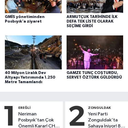
GMİS yönetiminden
ARMUTÇUK TARİHİNDE İLK
Posbıyık'a ziyaret
DEFA TEK LİSTE OLARAK
SEÇİME GİRDİ
40 Milyon Liralık Dev
GAMZE TUNÇ COŞTURDU,
Altyapı Yatırımında 1.250
SERVET ÖZTÜRK GÜLDÜRDÜ
Metre Tamamlandı
1
2
EREĞLI
ZONGULDAK
Neriman
Yeni Parti
Posbıyık'tan Çok
Zonguldak'ta
Önemli Karar! CHP
Sahaya İniyor! 8