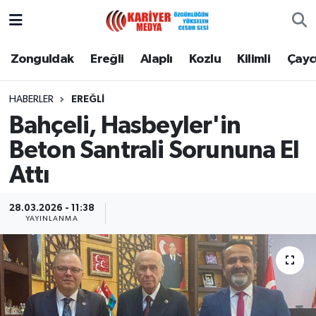
Zonguldak
Zonguldak Nöbetçi Eczaneler
Zonguldak
Ereğli
Alaplı
Kozlu
Kilimli
Çay
Ereğli
Zonguldak Hava Durumu
HABERLER
EREĞLI
Bahçeli, Hasbeyler'in
Alaplı
Zonguldak Namaz Vakitleri
Beton Santrali Sorununa El
Kozlu
Zonguldak Trafik Yoğunluk Haritası
Attı
Kilimli
Puan Durumu ve Fikstür
28.03.2026 - 11:38
YAYINLANMA
Çaycuma
Tüm Manşetler
Gökçebey
Son Dakika Haberleri
Devrek
Haber Arşivi