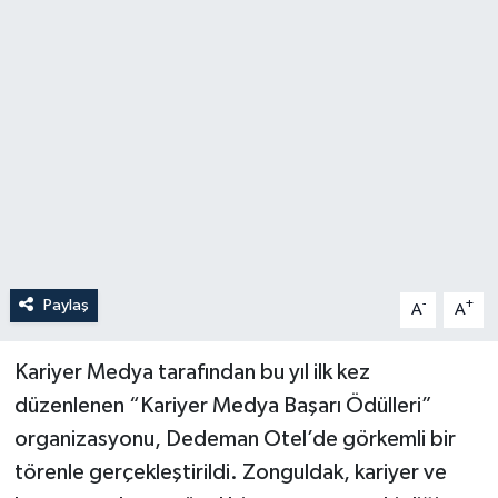
Özel
Mesaj
Dergim
Ulusal
Paylaş
-
+
A
A
Kariyer Medya tarafından bu yıl ilk kez
düzenlenen “Kariyer Medya Başarı Ödülleri”
organizasyonu, Dedeman Otel’de görkemli bir
törenle gerçekleştirildi. Zonguldak, kariyer ve