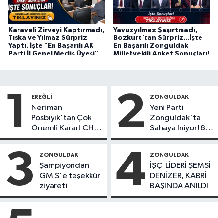
Karaveli Zirveyi Kaptırmadı,
Yavuzyılmaz Şaşırtmadı,
Tıska ve Yılmaz Sürpriz
Bozkurt'tan Sürpriz...İşte
Yaptı. İşte "En Başarılı AK
En Başarılı Zonguldak
Parti İl Genel Meclis Üyesi"
Milletvekili Anket Sonuçları!
1
2
EREĞLI
ZONGULDAK
Neriman
Yeni Parti
Posbıyık'tan Çok
Zonguldak'ta
Önemli Karar! CHP
Sahaya İniyor! 8
mi Yeni Parti mi?
İlçede Kurucu
Başkanlar Göreve
3
4
ZONGULDAK
ZONGULDAK
Başladı
Şampiyondan
İŞÇİ LİDERİ ŞEMSİ
GMİS'e teşekkür
DENİZER, KABRİ
ziyareti
BAŞINDA ANILDI