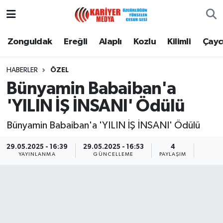
Zonguldak
Zonguldak Nöbetçi Eczaneler
Zonguldak
Ereğli
Alaplı
Kozlu
Kilimli
Çay
Ereğli
Zonguldak Hava Durumu
HABERLER
ÖZEL
Bünyamin Babaiban'a
Alaplı
Zonguldak Namaz Vakitleri
'YILIN İŞ İNSANI' Ödülü
Kozlu
Zonguldak Trafik Yoğunluk Haritası
Bünyamin Babaiban'a 'YILIN İŞ İNSANI' Ödülü
Kilimli
Puan Durumu ve Fikstür
29.05.2025 - 16:39
29.05.2025 - 16:53
4
YAYINLANMA
GÜNCELLEME
PAYLAŞIM
Çaycuma
Tüm Manşetler
Gökçebey
Son Dakika Haberleri
Devrek
Haber Arşivi