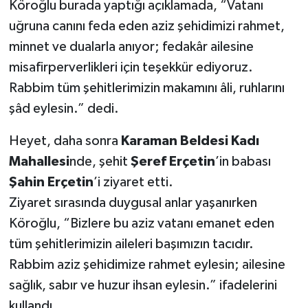
Köroğlu burada yaptığı açıklamada, “Vatanı
uğruna canını feda eden aziz şehidimizi rahmet,
minnet ve dualarla anıyor; fedakâr ailesine
misafirperverlikleri için teşekkür ediyoruz.
Rabbim tüm şehitlerimizin makamını âli, ruhlarını
şâd eylesin.” dedi.
Heyet, daha sonra
Karaman Beldesi Kadı
Mahallesi
nde, şehit
Şeref Erçetin
’in babası
Şahin Erçetin
’i ziyaret etti.
Ziyaret sırasında duygusal anlar yaşanırken
Köroğlu, “Bizlere bu aziz vatanı emanet eden
tüm şehitlerimizin aileleri başımızın tacıdır.
Rabbim aziz şehidimize rahmet eylesin; ailesine
sağlık, sabır ve huzur ihsan eylesin.” ifadelerini
kullandı.