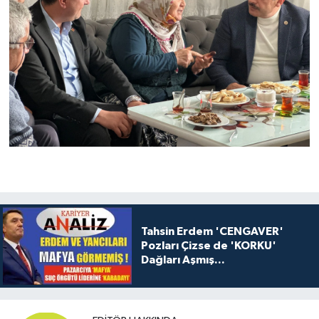
Tahsin Erdem 'CENGAVER'
Pozları Çizse de 'KORKU'
Dağları Aşmış...