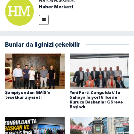
EDITÖR HAKKINDA
Haber Merkezi
Bunlar da ilginizi çekebilir
Şampiyondan GMİS'e
Yeni Parti Zonguldak'ta
teşekkür ziyareti
Sahaya İniyor! 8 İlçede
Kurucu Başkanlar Göreve
Başladı