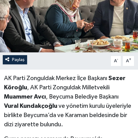
Özel
Mesaj
Dergim
Ulusal
Paylaş
-
+
A
A
AK Parti Zonguldak Merkez İlçe Başkanı
Sezer
Köroğlu
, AK Parti Zonguldak Milletvekili
Muammer Avcı
, Beycuma Belediye Başkanı
Vural Kundakçoğlu
ve yönetim kurulu üyeleriyle
birlikte Beycuma’da ve Karaman beldesinde bir
dizi ziyarette bulundu.