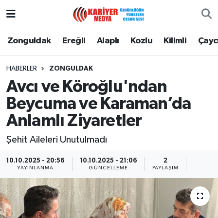
Zonguldak
Zonguldak Nöbetçi Eczaneler
Zonguldak
Ereğli
Alaplı
Kozlu
Kilimli
Çay
Ereğli
Zonguldak Hava Durumu
HABERLER
ZONGULDAK
Avcı ve Köroğlu'ndan
Alaplı
Zonguldak Namaz Vakitleri
Beycuma ve Karaman’da
Kozlu
Zonguldak Trafik Yoğunluk Haritası
Anlamlı Ziyaretler
Kilimli
Puan Durumu ve Fikstür
Şehit Aileleri Unutulmadı
Çaycuma
Tüm Manşetler
10.10.2025 - 20:56
10.10.2025 - 21:06
2
YAYINLANMA
GÜNCELLEME
PAYLAŞIM
Gökçebey
Son Dakika Haberleri
Devrek
Haber Arşivi