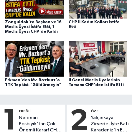
Zonguldak'ta Başkan ve 16
CHP İl Kadın Kolları İstifa
Meclis Üyesi İstifa Etti, 1
Etti
Meclis Üyesi CHP'de Kaldı
Erkmen'den Mv. Bozkurt'a
İl Genel Meclis Üyelerinin
TTK Tepkisi; "Güldürmeyin"
Tamamı CHP'den İstifa Etti
1
2
EREĞLI
ÖZEL
Neriman
Yalçınkaya
Posbıyık'tan Çok
Zirvede, İşte Batı
Önemli Karar! CHP
Karadeniz'in En