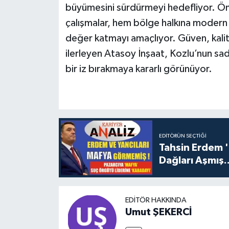
büyümesini sürdürmeyi hedefliyor. Öm
çalışmalar, hem bölge halkına modern
değer katmayı amaçlıyor. Güven, kalit
ilerleyen Atasoy İnşaat, Kozlu’nun sade
bir iz bırakmaya kararlı görünüyor.
EDITÖRÜN SEÇTIĞI
Tahsin Erdem 
Dağları Aşmış..
EDITÖR HAKKINDA
Umut ŞEKERCİ