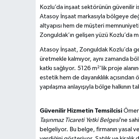
Kozlu’da inşaat sektörünün güvenilir i
Atasoy İnşaat markasıyla bölgeye de
altyapısı hem de müşteri memnuniyeti
Zonguldak’ın gelişen yüzü Kozlu’da mo
Atasoy İnşaat, Zonguldak Kozlu’da ge
üretmekle kalmıyor, aynı zamanda böl
katkı sağlıyor. 5126 m²’lik proje alan
estetik hem de dayanıklılık açısından ö
yapılaşma anlayışıyla bölge halkının t
Güvenilir Hizmetin Temsilcisi
Ömer A
Taşınmaz Ticareti Yetki Belgesi
’ne sah
belgeliyor. Bu belge, firmanın yasal v
verdiğini gösteriyor. Satılık ve kiralık