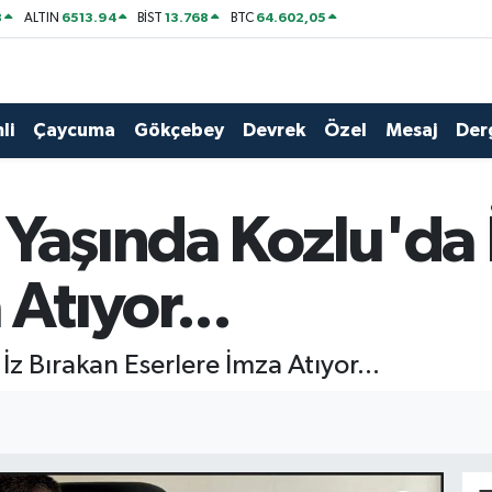
8
6513.94
13.768
64.602,05
ALTIN
BİST
BTC
li
Çaycuma
Gökçebey
Devrek
Özel
Mesaj
Der
Yaşında Kozlu'da 
Atıyor...
z Bırakan Eserlere İmza Atıyor...