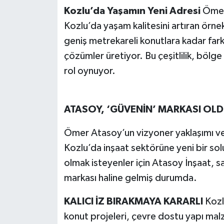
Kozlu’da Yaşamın Yeni Adresi
Ömer 
Kozlu’da yaşam kalitesini artıran örnek
geniş metrekareli konutlara kadar far
çözümler üretiyor. Bu çeşitlilik, bölge 
rol oynuyor.
ATASOY, ‘GÜVENİN’ MARKASI OL
Ömer Atasoy’un vizyoner yaklaşımı ve 
Kozlu’da inşaat sektörüne yeni bir sol
olmak isteyenler için Atasoy İnşaat, 
markası haline gelmiş durumda.
KALICI İZ BIRAKMAYA KARARLI
Kozl
konut projeleri, çevre dostu yapı malze