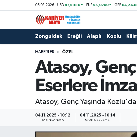
47,5986
55,0700
64,243
06-08-2026
USD
EUR
GBP
Zonguldak
Zonguldak Nöbetçi Eczaneler
Zonguldak
Ereğli
Alaplı
Kozlu
Kilim
Ereğli
Zonguldak Hava Durumu
HABERLER
ÖZEL
Alaplı
Zonguldak Namaz Vakitleri
Atasoy, Genç 
Kozlu
Zonguldak Trafik Yoğunluk Haritası
Eserlere İmza 
Kilimli
Puan Durumu ve Fikstür
Atasoy, Genç Yaşında Kozlu'da İ
Çaycuma
Tüm Manşetler
04.11.2025 - 10:12
04.11.2025 - 10:14
Gökçebey
Son Dakika Haberleri
YAYINLANMA
GÜNCELLEME
Devrek
Haber Arşivi