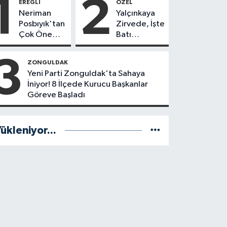
1
2
EREĞLI
ÖZEL
Neriman
Yalçınkaya
Posbıyık'tan
Zirvede, İşte
Çok Önemli
Batı
Karar! CHP
Karadeniz'in
mi Yeni Parti
En Başarılı
3
ZONGULDAK
mi?
Belediye
Yeni Parti Zonguldak'ta Sahaya
Başkanı
İniyor! 8 İlçede Kurucu Başkanlar
Anket
Göreve Başladı
Sonuçları
ükleniyor...