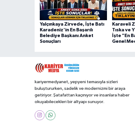
Yalçınkaya Zirvede, İşte Batı
Karaveli Z
Karadeniz'in En Başarılı
Tıska ve Y
Belediye Başkanı Anket
İşte "En Ba
Sonuçları
Genel Mec
kariyermedyanet, yepyeni temasıyla sizleri
buluştururken, sadelik ve modernizmi bir araya
getiriyor. Şatafattan kaçınıyor ve insanlara haber
okuyabilecekleri bir altyapı sunuyor.