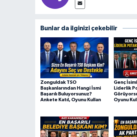
Bunlar da ilginizi çekebilir
Zonguldak TSO
Genç İsim
Başkanlarından Hangi İsmi
Liderlik P
Başarılı Buluyorsunuz?
Görüyorsu
Ankete Katıl, Oyunu Kullan
Oyunu Kul