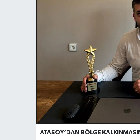
Özel
Mesaj
Dergim
Ulusal
ATASOY’DAN BÖLGE KALKINMASIN