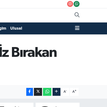
gim
Ulusal
İz Bırakan
-
+
A
A