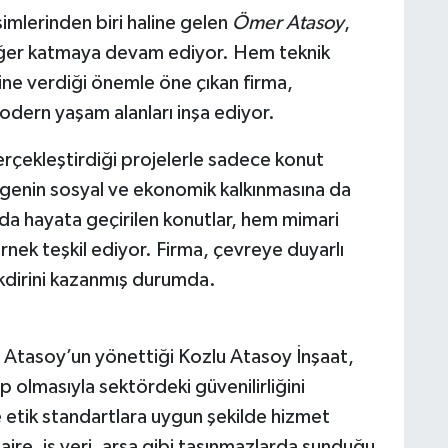
simlerinden biri haline gelen
Ömer Atasoy
,
ğer katmaya devam ediyor. Hem teknik
ne verdiği önemle öne çıkan firma,
dern yaşam alanları inşa ediyor.
rçekleştirdiği projelerle sadece konut
genin sosyal ve ekonomik kalkınmasına da
ında hayata geçirilen konutlar, hem mimari
rnek teşkil ediyor. Firma, çevreye duyarlı
akdirini kazanmış durumda.
tasoy’un yönettiği Kozlu Atasoy İnşaat,
ip olmasıyla sektördeki güvenilirliğini
e etik standartlara uygun şekilde hizmet
 daire, iş yeri, arsa gibi taşınmazlarda sunduğu