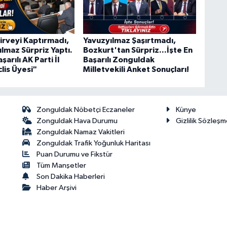
irveyi Kaptırmadı,
Yavuzyılmaz Şaşırtmadı,
ılmaz Sürpriz Yaptı.
Bozkurt'tan Sürpriz...İşte En
şarılı AK Parti İl
Başarılı Zonguldak
lis Üyesi"
Milletvekili Anket Sonuçları!
Zonguldak Nöbetçi Eczaneler
Künye
Zonguldak Hava Durumu
Gizlilik Sözleşm
Zonguldak Namaz Vakitleri
Zonguldak Trafik Yoğunluk Haritası
Puan Durumu ve Fikstür
Tüm Manşetler
Son Dakika Haberleri
Haber Arşivi