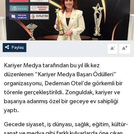
Özel
Mesaj
Dergim
Paylaş
-
+
A
A
Ulusal
Kariyer Medya tarafından bu yıl ilk kez
düzenlenen “Kariyer Medya Başarı Ödülleri”
organizasyonu, Dedeman Otel’de görkemli bir
törenle gerçekleştirildi. Zonguldak, kariyer ve
başarıya adanmış özel bir geceye ev sahipliği
yaptı.
Gecede siyaset, iş dünyası, sağlık, eğitim, kültür-
sanat ve medya gibi farklı kulvarlarda öne çıkan