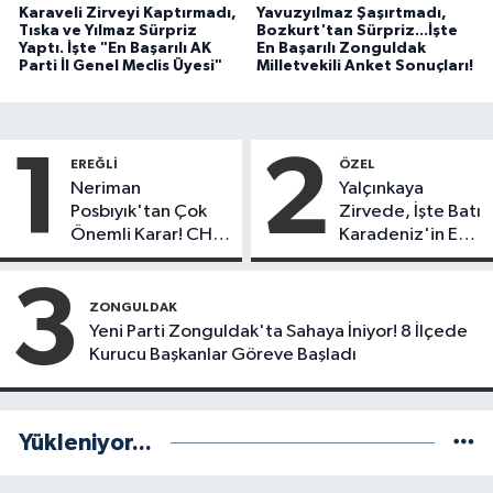
Karaveli Zirveyi Kaptırmadı,
Yavuzyılmaz Şaşırtmadı,
Tıska ve Yılmaz Sürpriz
Bozkurt'tan Sürpriz...İşte
Yaptı. İşte "En Başarılı AK
En Başarılı Zonguldak
Parti İl Genel Meclis Üyesi"
Milletvekili Anket Sonuçları!
1
2
EREĞLI
ÖZEL
Neriman
Yalçınkaya
Posbıyık'tan Çok
Zirvede, İşte Batı
Önemli Karar! CHP
Karadeniz'in En
mi Yeni Parti mi?
Başarılı Belediye
Başkanı Anket
3
Sonuçları
ZONGULDAK
Yeni Parti Zonguldak'ta Sahaya İniyor! 8 İlçede
Kurucu Başkanlar Göreve Başladı
Yükleniyor...