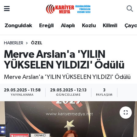
Zonguldak
Zonguldak Nöbetçi Eczaneler
Zonguldak
Ereğli
Alaplı
Kozlu
Kilimli
Çay
Ereğli
Zonguldak Hava Durumu
HABERLER
ÖZEL
Merve Arslan'a 'YILIN
Alaplı
Zonguldak Namaz Vakitleri
YÜKSELEN YILDIZI' Ödülü
Kozlu
Zonguldak Trafik Yoğunluk Haritası
Merve Arslan'a 'YILIN YÜKSELEN YILDIZI' Ödülü
Kilimli
Puan Durumu ve Fikstür
29.05.2025 - 11:58
29.05.2025 - 12:13
3
YAYINLANMA
GÜNCELLEME
PAYLAŞIM
Çaycuma
Tüm Manşetler
Gökçebey
Son Dakika Haberleri
Devrek
Haber Arşivi