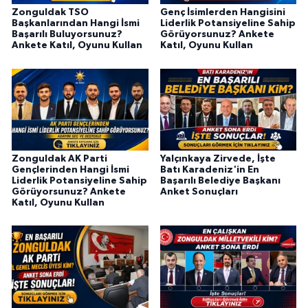
Zonguldak TSO
Genç İsimlerden Hangisini
Başkanlarından Hangi İsmi
Liderlik Potansiyeline Sahip
Başarılı Buluyorsunuz?
Görüyorsunuz? Ankete
Ankete Katıl, Oyunu Kullan
Katıl, Oyunu Kullan
Zonguldak AK Parti
Yalçınkaya Zirvede, İşte
Gençlerinden Hangi İsmi
Batı Karadeniz'in En
Liderlik Potansiyeline Sahip
Başarılı Belediye Başkanı
Görüyorsunuz? Ankete
Anket Sonuçları
Katıl, Oyunu Kullan