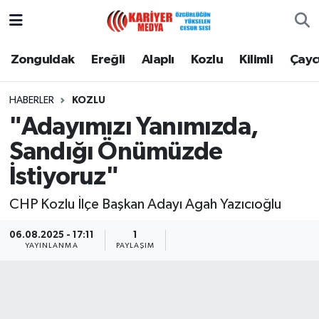
Zonguldak
Zonguldak Nöbetçi Eczaneler
Zonguldak
Ereğli
Alaplı
Kozlu
Kilimli
Çay
Ereğli
Zonguldak Hava Durumu
HABERLER
KOZLU
"Adayımızı Yanımızda,
Alaplı
Zonguldak Namaz Vakitleri
Sandığı Önümüzde
Kozlu
Zonguldak Trafik Yoğunluk Haritası
İstiyoruz"
Kilimli
Puan Durumu ve Fikstür
CHP Kozlu İlçe Başkan Adayı Agah Yazıcıoğlu
Çaycuma
Tüm Manşetler
06.08.2025 - 17:11
1
YAYINLANMA
PAYLAŞIM
Gökçebey
Son Dakika Haberleri
Devrek
Haber Arşivi