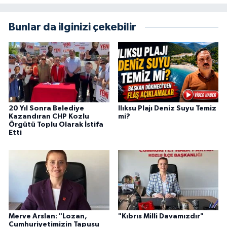
Bunlar da ilginizi çekebilir
20 Yıl Sonra Belediye
Ilıksu Plajı Deniz Suyu Temiz
Kazandıran CHP Kozlu
mi?
Örgütü Toplu Olarak İstifa
Etti
Merve Arslan: "Lozan,
"Kıbrıs Milli Davamızdır"
Cumhuriyetimizin Tapusu