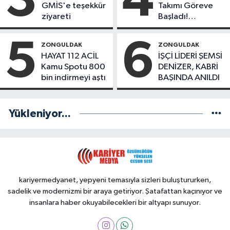
3
4
GMİS'e teşekkür
Takımı Göreve
ziyareti
Başladı!
Yönetimde
Kimler Var?
5
6
ZONGULDAK
ZONGULDAK
HAYAT 112 ACİL
İŞÇİ LİDERİ ŞEMSİ
Kamu Spotu 800
DENİZER, KABRİ
bin indirmeyi aştı
BAŞINDA ANILDI
Yükleniyor...
kariyermedyanet, yepyeni temasıyla sizleri buluştururken,
sadelik ve modernizmi bir araya getiriyor. Şatafattan kaçınıyor ve
insanlara haber okuyabilecekleri bir altyapı sunuyor.