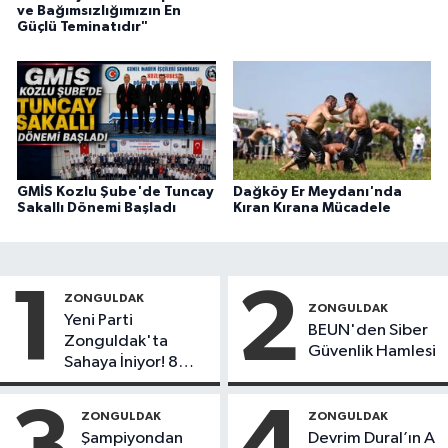
ve Bağımsızlığımızın En
Güçlü Teminatıdır"
GMİS Kozlu Şube'de Tuncay
Dağköy Er Meydanı'nda
Sakallı Dönemi Başladı
Kıran Kırana Mücadele
1
2
ZONGULDAK
ZONGULDAK
Yeni Parti
BEUN'den Siber
Zonguldak'ta
Güvenlik Hamlesi
Sahaya İniyor! 8
İlçede Kurucu
Başkanlar Göreve
ZONGULDAK
ZONGULDAK
Başladı
Şampiyondan
Devrim Dural’ın A