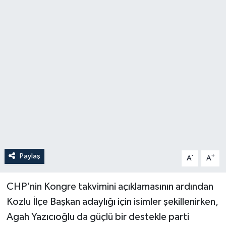
Özel
Mesaj
Dergim
Ulusal
Paylaş
-
+
A
A
CHP'nin Kongre takvimini açıklamasının ardından
Kozlu İlçe Başkan adaylığı için isimler şekillenirken,
Agah Yazıcıoğlu da güçlü bir destekle parti